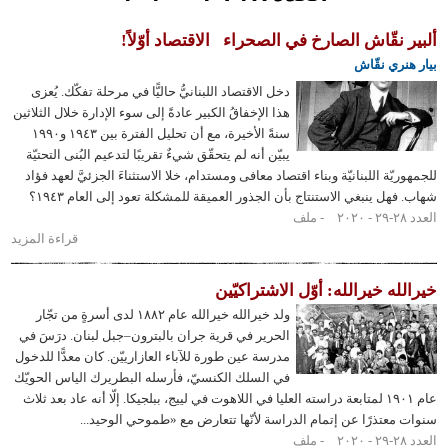
نقّاش الصارخ في الصحراء
الاقتصاد أوّلاً!
ري نقّاش
دخل الاقتصاد اللبنانيُّ حاليًّا في مرحلة تفكّك. يُعزى
هذا الإخفاقُ الكبير عادةً إلى سوء الإدارة خلال الثلاثين
سنةً الأخيرة، مع أن تحليل الفترة بين ١٩٤٣ و١٩٩٠
يبيّن أنه لم يتحقّق شيءٌ تقريبًا لتدعيم البُنى التحتيّة
ّة اللبنانيّة وبناء اقتصاد معافى ومستدام، خلا الاستثناءَ الجزئيَّ لعهد فؤاد
ل ينبغي الاستنتاج بأن الجذور العميقة للمشكلة تعود إلى العام ١٩٤٣؟
ملف
قراءة المزيد
حول
ألبير
نقّاش
ه خيرالله: أوّل الاشتراكيّين
الصارخ
ولد خيرالله خيرالله عام ١٨٨٢ لدى أسرةٍ من تجّار
في
الحرير في قرية جران بالبترون–جبل لبنان. درَسَ في
الصحراء
مدرسة عين طورة للآباء العازارييّن. كان معدًّا للدخول
في السلك الكنسيّ، فأرسله البطريرك الياس الحويّك
عام ١٩٠١ لمتابعة دراسته العليا في اللاهوت في لييج، ببلجيكا. إلّا أنه عاد بعد ثلاث
عتذرًا عن إتمام الدراسة لأنّها تتعارض مع «طموحي الوحيد...
ملف