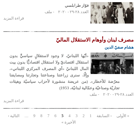
فوّاز طرابلسي
«لبنان
العدد ٢٨-٢٩ - ٢٠٢٠
ملف
سويسرا
قراءة المزيد
حول
الشرق»
أوّل
العلاقات
مع
بنان وأوهام الاستقلال الماليّ
النفط:
فيّ الدين
«أيّها اللبنانيّ، لا وجود لاستقلالٍ سياسيٍّ بدون
استقلال اقتصاديّ ولا استقلال اقتصاديًّا بدون بيت
المال اللبنانيّ «أي المصرف المركزي اللبناني».
وإلّا، سنرى زراعتنا وصناعتنا وتجارتنا ومصايفنا
معرّضة للأخطار». (من عريضة منشورة لأحزاب سياسيّة وهيئات
تجاريّة وصناعيّة وعمّالية لبنانيّة، 1953)
ملف
قراءة المزيد
حول
مصرف
لبنان
ولى
‹ السابقة
1
2
3
4
5
6
7
8
9
…
التالية ›
حات
وأوهام
الأخيرة »
الاستقلال
الماليّ