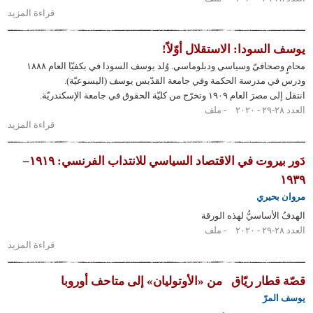
قراءة المزيد
حول
سليمان
كنعان:
لسودا: الاستقلال أوّلاً!
الحماية
محامٍ وصحافيّ وسياسي ودبلوماسي. وُلد يوسف السودا في بكفيّا العام ١٨٨٨
الأجنبية
 مدرسة الحكمة وفي جامعة القدّيس يوسف (اليسوعيّة).
ضدّ مصالح
١ وتخرّج من كليّة الحقوق في جامعة الإسكندريّة.
المسيحيّين
ملف
قراءة المزيد
حول
يوسف
السودا:
دَور بيروت في الاقتصاد السياسي للانتداب الفرنسي: ١٩١٩–
الاستقلال
أوّلاً!
بحيري
لأساسيُّ لهذه الورقة
ملف
قراءة المزيد
حول دَور
بيروت في
الاقتصاد
طار ريّاق
من «الأوتوليان» إلى متاحف أوروبا
السياسي
مرّ
للانتداب