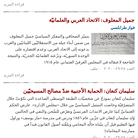
قراءة المزيد
حول
خيرالله
خيرالله:
لمعلوف: الاتحاد العربي والعلمانيّة
أوّل
رابلسي
الاشتراكيّين
يتميّز الصحافي والمفكر السياسيّ جميل المعلوف
من ضمن أبناء جيله من الاستقلاليّين اللبنانيّين والعرب
بدعوته إلى الاتحاد العربي، وعدم اقتصاره على
الوحدة السوريّة، ونزْعته العلمانيّة الجذريّة، والنتيجة
لاعتقاله في المجلس العرفيّ العثماني عام ١٩١٥.
ملف
قراءة المزيد
حول
جميل
المعلوف:
 كنعان: الحماية الأجنبية ضدّ مصالح المسيحيّين
الاتحاد
كنعان نموذجٌ عن شخصيّات الطبقة الوسطى الصاعدة التي تكوّنتْ خلال
العربي
فيّة وخاضت التمثيل السياسيَّ من خلال «مجلس الإدارة». عارض الحكمَ
والعلمانيّة
َّ كما عارض الانتدابَ الفرنسيَّ وتعرّض للسَّجن والنفي في الحالتين.
وُلد سليمان كنعان في جزّين عام ١٨٥٦ ودرس في مدرسة «مار يوسف» وزاول
عليم قبل أن يتبّناه خالُه المحامي ويلقّنَه أصول القانون فبدأ في
المحاماة1.
ملف