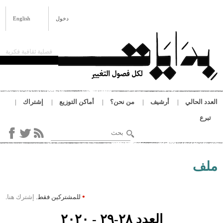
 المحتوى الرئيسي
دخول
English
فصلية ثقافية فكرية
لحالي
أرشيف
من نحن؟
أماكن التوزيع
إشتراك
‏بحث ‏
استمارة البحث
نا
•
للمشتركين فقط.
إشترك هنا
.
العدد ٢٨-٢٩ - ٢٠٢٠