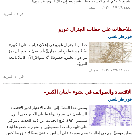
كم، أنتم الأسعد حظًّا، يقترب». إن ذلك اليوم، قد أزفّ!
ملف
قراءة المزيد
حول
خطاب
الجنرال
ات على خطاب الجنرال غورو
غورو
ابلسي
بمناسبة
خطاب الجنرال غورو في إعلان قيام «لبنان الكبير»
إعلان
عيّنةٌ من خطابٍ استعماريٍّ تأسيسيٍّ لا يجوز أن يمرّ
«لبنان
من دون تعليق، خصوصًا أنّه متوافرٌ الآن كاملًا باللغة
الكبير»
العربيّة.
ملف
قراءة المزيد
حول
ملاحظات
على
اد والطوائف في نشوء «لبنان الكبير»
خطاب
ابلسي
الجنرال
يسعى هذا البحثُ إلى إعادة الاعتبار لدور الاقتصاد
غورو
السياسيّ في نشوء دولة «لبنان الكبير» في أيلول/
سبتمبر ١٩٢٠. دَرج الحديث عن ذلك الحدث بالتركيز
على تلبية رغبات المسيحيّين والمَوارنة خصوصًا لبناء
يٍّ لهم في إطار تقسيم سورية على أساسٍ طائفيّ وفقًا لاتفاق سايكس