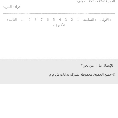
ملف
قراءة المزيد
حول
عارف
النعماني:
لى
‹ السابقة
1
2
3
4
5
6
7
8
9
…
التالية ›
حات
رجل المال
الأخيرة »
والاستقلال
بنا
من نحن؟
الحقوق محفوظة لشركة بدايات ش م م