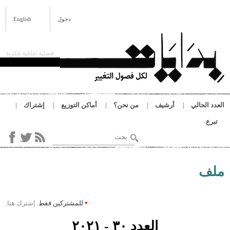
المحتوى الرئيسي
دخول
English
فصلية ثقافية فكرية
حالي
أرشيف
من نحن؟
أماكن التوزيع
إشتراك
‏بحث ‏
استمارة البحث
نا
•
للمشتركين فقط.
إشترك هنا
.
العدد ٣٠ - ٢٠٢١