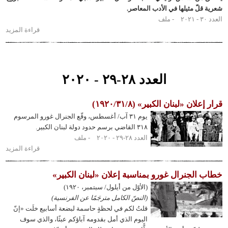
ّ مثيلها في الأدب المعاصر.
ملف
قراءة المزيد
حول
مُبيدو
الكوكب
العدد ٢٨-٢٩ - ٢٠٢٠
ن «لبنان الكبير» (١٩٢٠/٣١/٨)
يوم ٣١ آب/ أغسطس، وقّع الجنرال غورو المرسوم
٣١٨ القاضي برسم حدود دولة لبنان الكبير.
العدد ٢٨-٢٩ - ٢٠٢٠
ملف
قراءة المزيد
حول قرار
إعلان
«لبنان
لجنرال غورو بمناسبة إعلان «لبنان الكبير»
الكبير»
(الأوّل من أيلول/ سبتمبر، ١٩٢٠)
(١٩٢٠/٣١/٨)
(النصّ الكامل مترجَمًا عن الفرنسية)
قلتُ لكم في لحظةٍ حاسمة لبضعة أسابيع خلَت «إنّ
اليوم الذي أمل بقدومه آباؤكم عبثًا، والذي سوف