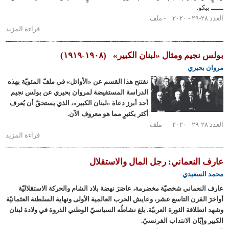
و.
ملف
قراءة المزيد
حول
الاقتصاد
والطوائف
جيم ومثال «لبنان الكبير»
(١٩٠٨-١٩١٩)
في نشوء
حيري
«لبنان
نفتتح هذا القسم عن «الأوائل» في ملفّ المئويّة بهذه
الكبير»
الدراسة المستفيضة لمروان بحيري عن بولس نجيم
أحد أبرز دعاة «لبنان الكبير»، الذي يستحقّ أن يُعرف
أكثر بكثيرٍ مما هو معروف الآن.
ملف
قراءة المزيد
حول
بولس
نجيم
لنعماني: رجل المال والاستقلال
ومثال
سعيدي
«لبنان
عماني شخصيّة مخضرمة، عاصَرَ نهضة بلاد الشام والحركة الاستقلاليّة
الكبير»
لقرن التاسع عشر، وعايش الحرب العالمية الأولى ونهاية السلطنة العثمانيّة
لاقة الثورة العربيّة. بلغ نشاطُه السياسيّ الوطني الذروة في ولادة لبنان
بّان الانتداب الفرنسيّ.