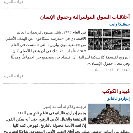
قراءة المزيد
حول الحرية
ضد العدالة
والمساواة
ات السوق النيوليبرالية وحقوق الإنسان
نقاش
وايت
لأفكار فون
في العام ١٩٩٢، سُئل ميلتون فريدمان، العالم
هايك
الاقتصادي في «مدرسة شيكاغو»، عن الهدف الأصلي
النيوليبراليّة
من «جمعية مون بيلرين» التي تأسست في العام
١٩٤٧، فأجاب: «لا شك في أن هدفها الأصلي كان
فلسفة كلاسيكية ليبرالية، أي اقتصاد حر، ومجمتع حر، اجتماعيًّا ومدنيًّا
ل حقوق الإنسان».
ملف
قراءة المزيد
حول
أخلاقيات
السوق
 الكوكب
النيوليبرالية
اليانو
وحقوق
ترجمه وقدّم له أسامة إسبر
الإنسان
يجمع إدواردو غاليانو في تناغمٍ نادرٍ بين الدقة
التوثيقية والخيال الأدبي الرفيع، حتى أنه يمكن القول
إنّ لغته الأدبية مجبولة بالتاريخ، فهو في كتبه كلها
 أساس توثيقي صلب نحو آفاق التعبير الأدبي المفتوحة، شاحنًا لغته بروح