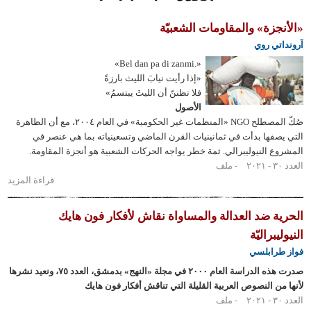
زة» والمقاومات الشعبيّة
 روي
«.Bel dan pa di zanmi»
«إذا رأيت نيابَ الليث بارزةً
فلا تظننّ أن الليثَ يبتسمُ»
الأصول
صُكّ المصطلح NGO «المنظمات غير الحكومية» في العام ٢٠٠٤، مع أن الظاهرة
ها بدأت في ثمانينيات القرن الماضي وتسعينياته بما هي عنصر في
النيوليبرالي. ثمة خطر يواجه الحركات الشعبية هو أنجزة المقاومة.
ملف
قراءة المزيد
حول
«الأنجزة»
والمقاومات
 ضد العدالة والمساواة نقاش لأفكار فون هايك
الشعبيّة
راليّة
ابلسي
صدرت هذه الدراسة العام ٢٠٠٠ في مجلة «النهج» بدمشق، العدد ٧٥، ونعيد نشرها
 النصوص العربية القليلة التي تناقش أفكار فون هايك
ملف