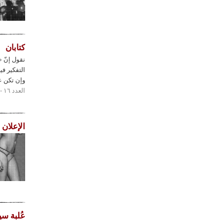
كتابان
نقول إنّ «
التفكير في
وإن تكن عد
العدد ١٦ - ٢٠١٧
الإعلان 
عُلبة سي