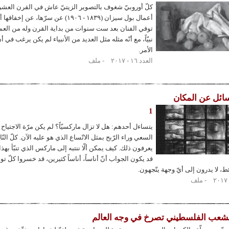
كلّ أوروبيّ شغوف بالتصوير الزيتيّ عاش في القرن العش
أعمال بول سيزان (١٨٣٩ - ١٩٠٦) عن سرّها، عن
نبيّاً، مع أنّه مثله مثل العديد من الأنبياء لم يكن يرغب في أن
الأمر.
العدد ١٦ - ٢٠١٧
ملف
ئل عن المكان
1
يتساءل أحدهم: هل لا تزال ماركسيّاً؟ لم يكن مرّة الاجتياح
السعي وراء الرّبح بمثل الاتّساع الذي هو عليه الآن. كلّ النّا
يعرفون ذلك. كيف يمكن ألّا ننتبه إلى ماركس الذي تنبّأ بهذا 
قد يكون الجواب أنّ أناساً، أناساً كثيرين، قد خسروا كلّ تو
، لا يدرون إلى أيّ وجهة يتّجهون.
ملف
لشعب الفلسطيني تصرخ في وجه العالم