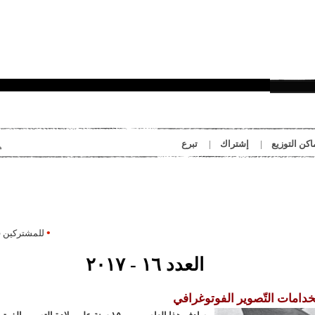
بِدَايَات
اكن التوزيع
إشتراك
تبرع
•
للمشتركين 
العدد ١٦ - ٢٠١٧
دامات التّصوير الفوتوغرافي