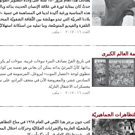
يصادف هذا العام مرور ١٥٠ سنة على ولادة التصوير
حدثٌ كان بمثابة ثورة في علاقة الإنسان الحديث بذاته وبال
هذه المناسبة ورغبة أكيدة لدينا في المساهمة في تنمية «ث
بلادنا العربيّة التي تبدو مهمّشة بين الثّقافة الشفويّة ال
التلفزة والفيديو المتوسّعة، وما تمليه من استكانة استهلاكيّ
العدد ١٦ - ٢٠١٧
ملف
ة العالم الكبرى
في تاريخ الفنّ يصادف المرء نبوءات غريبة. نبوءات لم يكن 
بذاتها. كأنّ المرئيّ بذاته يمكن أن يعاني هو نفسه من كوابي
تنطوي لوحة «انتصار الموت» لبروغل، المرسومة في ستين
السادس عشر، والمعروضة الآن في متحف البرادو، على نب
معسكرات الاعتقال النازيّة.
العدد ١٦ - ٢٠١٧
ملف
تظاهرات الجماهيريّة
كتب جون برجر هذا النّص في العام ١٩٦٨ 
والشعبيّة العارمة والإضرابات العمّاليّة وحركات احتلال ال
التي شهدها ذلك العام في أوروبّا وأميركا.