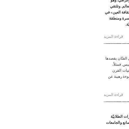
 الفوتوغرافيّ، وهو
عالم. وتلتقي
قافة العين» في
منحسرة ومنطقة
ة.
قراءة المزيد
حول في استخدامات التّصوير الفوتوغرافي
الفنّان يقصدها
س. فمثلاً،
يات القرن
وءة رهيبة عن
قراءة المزيد
حول ضد هزيمة العالم الكبرى
في مناخ التظاهرات الطلابيّة
مصانع والجامعات