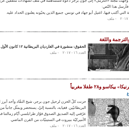
عام ١٩٨٨ وجّهت مجلّة «الكرمل» إلى جون برجر دعوة للمساهمة في ملفّ لشهادات مثقّفين غرب
أرسل هذا النّص:
التي أكتب فيها، اغتيل أبو جهاد في تونس. جميع الذين يحبّونه يعلنون الحداد عليه.
ملف
والترجمة واللغة
الحقوق: منشورة في الغارديان البريطانية ١٢ كانون الأول / ديسمبر ٢٠١٤.
العدد ١٦ - ٢٠١٧
ملف
 بيكاسو و٢٨ طفلا مغربياً
غ
حزنت كلّ الحزن لرحيل جون برجر، شيخ النقّاد وأحد أبرز ال
البريطانيّين. فغيابه، بالنسبة إليّ، يستحضر ويمثّل جانباً من 
عرّفني إليه الصديق الصدوق فوّاز طرابلسي أيّام زمالتنا ف
الأميركيّة ببيروت في الستينيّات من القرن الماضي.
العدد ١٦ - ٢٠١٧
ملف