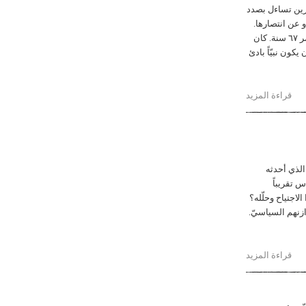
رين تساءل بصدد
 إخفاقها أو عن انتصارها.
توفي الفنان بعد ست سنوات من بداية القرن وله من العمر ٦٧ سنة. كان
 يكون نبيّاً بادئ
قراءة المزيد
حول عُلبة سيزان السوداء
 الذي أحدثه
س تقريباً
الاجتياح وحلّله؟
ازنهم السياسيّ.
قراءة المزيد
حول عشر رسائل عن المكان