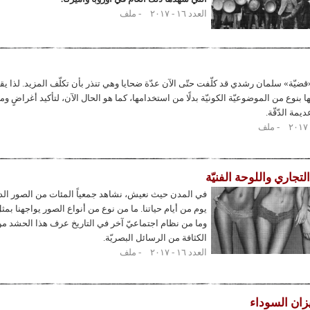
العدد ١٦ - ٢٠١٧
ملف
قضيّة» سلمان رشدي قد كلّفت حتّى الآن عدّة ضحايا وهي تنذر بأن تكلّف المزيد. لذا يق
ها بنوع من الموضوعيّة الكونيّة بدلًا من استخدامها، كما هو الحال الآن، لتأكيد أغراضٍ وم
يمة الدّقّة.
ملف
التجاري واللوحة الفنيّة
في المدن حيث نعيش، نشاهد جمعياً المئات من الصور الدع
يوم من أيام حياتنا. ما من نوع من أنواع الصور يواجهنا بمثل
وما من نظام اجتماعيّ آخر في التاريخ عرف هذا الحشد من
الكثافة من الرسائل البصريّة.
العدد ١٦ - ٢٠١٧
ملف
زان السوداء