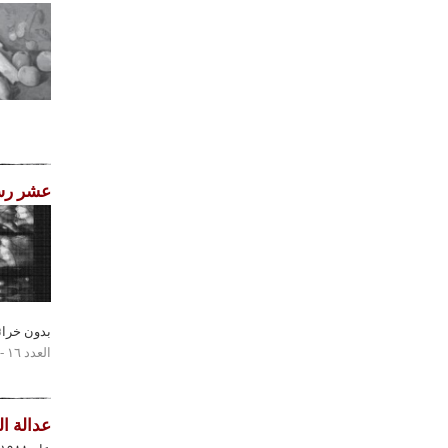
عشر رسا
بدون خرائط
العدد ١٦ - ٢٠١٧
عدالة ا