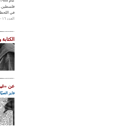
فلسطين. ف
في اللحظة 
العدد ١٦ - ٢٠١٧
الكتابة 
عن «غيرنيكا»
فايز الصيّا