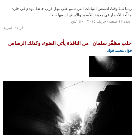
ةَ وقتٌ لتسقي النباتات التي تنمو على مهل قرب حائط مهدم في حارة
الأحجار في مدينة بالأسود والأبيض اسمها حلب.
يا عين
قراءة المزيد
حول
العدسة
١٨/٣٠٠
ظفّر سلمان
من النافذة يأتي الضوء، وكذلك الرصاص
ملم
مد فؤاد