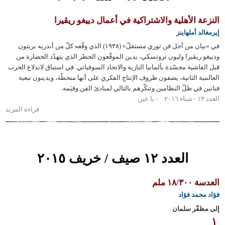
 الأهلية والاشتراكية في أعمال دييغو ريڤيرا
 أملهاينز
في «بيان من أجل فن ثوري مستقلّ» (١٩٣٨) الذي وقّعه كلّ من أندريه بريتون
ريڤيرا وليون تروتسكي، يدين الموقّعون الخطر الذي يتهدّد الحضارة من
اشية مجسّدة بألمانيا النازية والاتحاد السوفياتي. في استباق لاندلاع الحرب
ة الثانية، يصفون ظروف الإنتاج الفكري على أنها منحطّة، ويدينون تبعية
في ظلّ النظامين وتنكّرهم بالتالي لمبادئ الفن وقيَمه.
يا عين
قراءة المزيد
حول
النزعة
الأهلية
والاشتراكية
في أعمال
العدد ١٢ صيف / خريف ٢٠١٥
دييغو
ريڤيرا
١ ملم
مد فؤاد
فّر سلمان