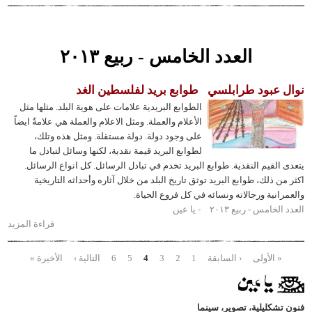
فلسطين
بالعدسة
الاميركية
العدد الخامس - ربيع ٢٠١٣
عبود طرابلسي
طوابع بريد لفلسطين الغد
الطوابع البريدية علامات على هوية البلد. مثلها مثل
الأعلام والعملة. ومثل الاعلام والعملة هي علامةٌ ايضاً
على وجود دولة. دولة مستقلة. ومثل هذه وتلك،
لطوابع البريد قيمة نقدية، لكنها وسائل لتبادل ما
لقيم النقدية. طوابع البريد تخدم في تبادل الرسائل. كل انواع الرسائل.
ذلك، طوابع البريد توثق تاريخ البلد من خلال آثاره وأحداثه التاريخية
نية ورجالاته ونسائه في كل فروع الحياة.
امس - ربيع ٢٠١٣
يا عين
قراءة المزيد
حول نوال
عبود
طرابلسي
 الأولى
‹ السابقة
1
2
3
4
5
6
التالية ›
الأخيرة »
حات
كليلية، تصوير، سينما