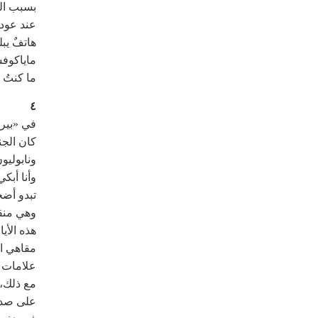
بسبب الث
عند عودت
هاتفٌ يبل
ماياكوف
ما كنتُ 
٤
في «بيري
كان الجن
ونابولي
وأنا أبكي
تبدو أضخ
وهي منق
هذه الأي
مقاهي ا
علامات 
مع ذلك، 
على صدر