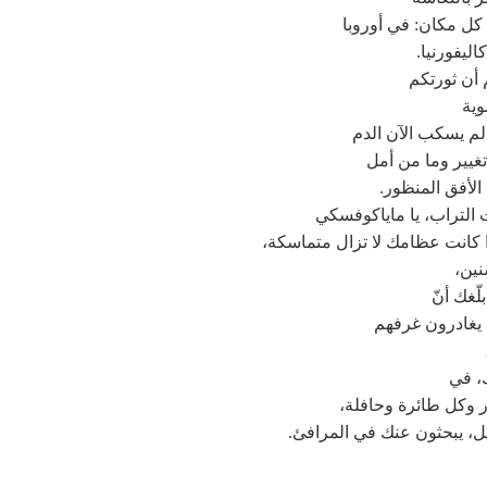
كل مكان: في أوروبا
اليفورنيا.
م أن ثورتكم
وية
لم يسكب الآن الدم
غيير وما من أمل
الأفق المنظور.
التراب، يا ماياكوفسكي
 كانت عظامك لا تزال متماسكة،
نين،
لّغك أنّ
 يغادرون غرفهم
ك، في
 وكل طائرة وحافلة،
ل، يبحثون عنك في المرافئ.