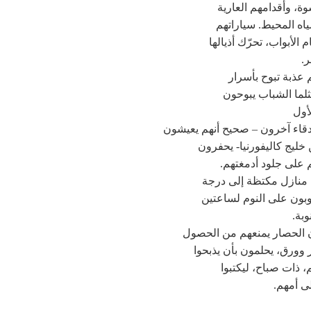
شوة، وأقدامهم العارية
اه المحيط. سياراتهم
م الأبواب، تحرّك أذيالها
ر.
عذبة تبوح بأسرار
ثلما الشباب يبوحون
أول
قاء آخرون – صحيح أنهم يعيشون
ن خليج كاليفورنيا- يحفرون
على جلود أدمغتهم.
منازل مكتظة إلى درجة
اوبون على النوم لساعتين
بة.
ن الحصار يمنعهم من الحصول
وورق، يحلمون بأن يذبحوا
، ذات صباح، ليكتبوا
ى أمهم.