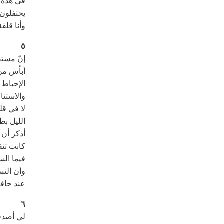
في هذه 
يحتفلون 
وأنا قلقة
٥
إنّ مست
أبأس من 
الإحباط 
والاستنا
لا في قل
الليل بط
أذكر أن 
كانت تنف
فيما الس
وأن النس
عند حافة
٦
لي أصدقا