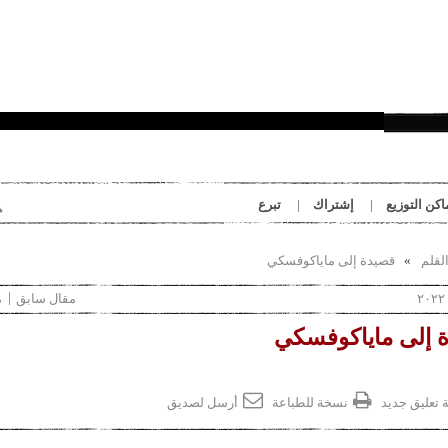
بِدَايَات
اكن التوزيع
إشتراك
تبرع
لقلم
قصيدة إلى ماياكوفسكي
مقال سابق
م
 إلى ماياكوفسكي
 تعليق جديد
نسخة للطباعة
أرسل لصديق