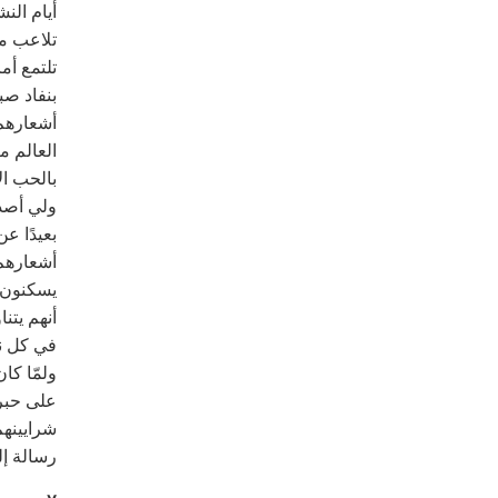
أيام الن
تلاعب مي
تلتمع أما
بنفاد صب
أشعارهم 
العالم م
بالحب ال
ولي أصد
بعيدًا ع
أشعارهم 
يسكنون 
أنهم يتن
في كل نو
ولمّا كا
على حبر 
شرايينهم
رسالة إل