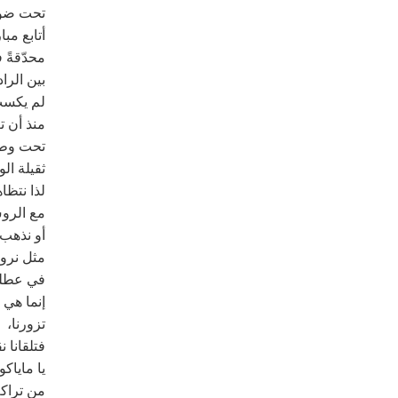
تحت ضوء
أتابع مبا
محدّقةً 
بين الرا
لم يكسب
منذ أن ت
تحت وطأة
ثقيلة ال
لذا نتظا
مع الر
أو نذهب 
مثل نروي
في عطل
إنما هي
تزورنا،
فتلقانا ن
يا ماياك
من تراكم