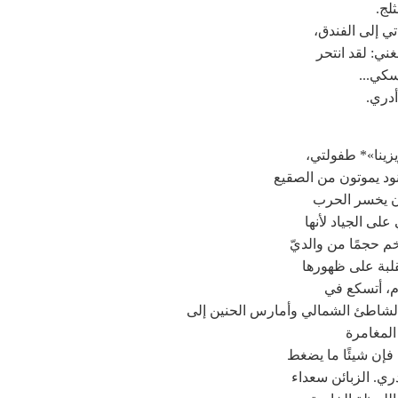
لج.
ي إلى الفندق،
غني: لقد انتحر
سكي...
أدري.
زينا»* طفولتي،
ود يموتون من الصقيع
ون يخسر الحرب
 على الجياد لأنها
م حجمًا من والديّ
لبة على ظهورها
ام، أتسكع في
لشاطئ الشمالي وأمارس الحنين إلى
المغامرة
فإن شيئًا ما يضغط
ي. الزبائن سعداء