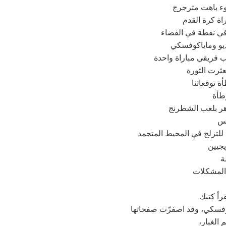
 باهت مترجرج
راة كرة القدم
في نقطة في الفضاء
ديو وماياكوفسكي
 فريقي مباراة واحدة
عثرت الثورة
 توقعاتنا
وطأة
هر بلعب الشطرنج
وس
للتزلج في المحيط المتجمد
جيين
ة
 المشكلات
قرأ كتبك
وفسكي، وقد اصفرّت صفحاتها
 الغبار،