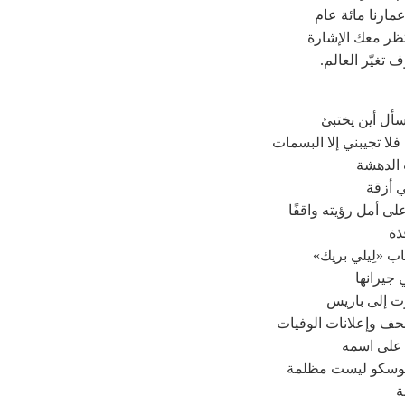
مارنا مائة عام
ظر معك الإشارة
 تغيّر العالم.
أسأل أين يختبئ
فلا تجيبني إلا البسمات
الدهشة
 أزقة
على أمل رؤيته واقفًا
ذة
ب «لِيلي بريك»
جيرانها
رت إلى باريس
حف وإعلانات الوفيات
 على اسمه
موسكو ليست مظلمة
ة