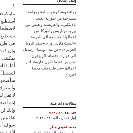
إيتل عدنان
١
روائية وشاعرة ورسامة ومؤلفة
ماياكوف
مسرحية من سورية. تكتب
أستطيع 
بالانكليزية والفرنسية وتعيش بين
لاصطحاب
بيروت وباريس وأميركا. من
نستطيع 
اعمالها المترجمة الى العربية:
في طريق
«الستّ ماري روز»، «سفر الرؤيا
العربي»، «عن مدن ونساء. رسائل
وإن كنت 
الى فواز»، «قصائد الزيزفون»،
يمكنني ا
«باريس عندما تكون عارية». آخر
أمّا إذا
اعمالها «في قلب قلب مدينة
لتستقلّ 
اخرى».
سأصحو با
وأنتظرك
لا تقل ل
إنك أضع
مقالات ذات صلة
وإنك لن 
هي بيروت من جديد
غدًا ولن ت
إتيل عدنان
،
العدد ٣٦ - ٢٠٢٣
سوف أنت
محمد عفيفي مطر
لأننا نشع
صابر رشدي
،
العدد ٣٦ - ٢٠٢٣