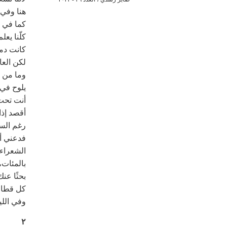
هنا وفي 
كما في ك
كلّنا يعل
كانت دم
لكن العا
وما من ت
يلوح في 
أنت تحت 
أقصد إذا
رغم الس
فدعني أب
الشعراء
بالمئات،
بحثًا عن
كل قطار
وفي اللي
٢