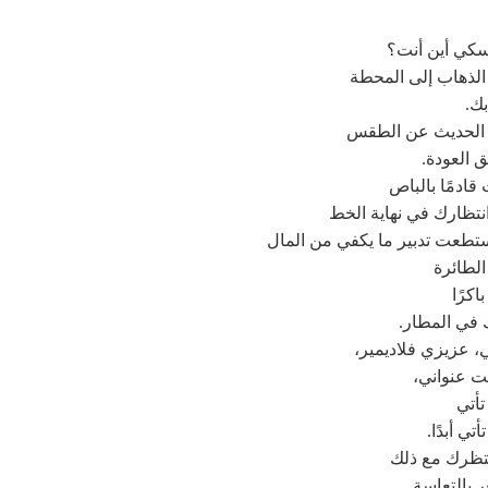
سكي أين أنت؟
الذهاب إلى المحطة
ك.
الحديث عن الطقس
 العودة.
قادمًا بالباص
نتظارك في نهاية الخط
 استطعت تدبير ما يكفي من المال
الطائرة
كرًا
 في المطار.
ي، عزيزي فلاديمير،
ت عنواني،
تأتي
أتي أبدًا.
ظرك مع ذلك
ر بالتعاسة