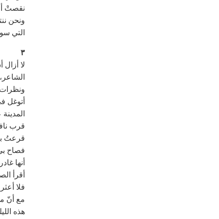
نقصتْ أع
ونحن ننت
التي سوف
٣
لا أزال 
الشاعر، 
ونظرات 
أتوغل في
المدينة 
قرب ناف
قرعتُ با
فصاح بي 
أنها غاد
أقرأ الص
فلا أعثر
مع أنّ 
هذه الليل