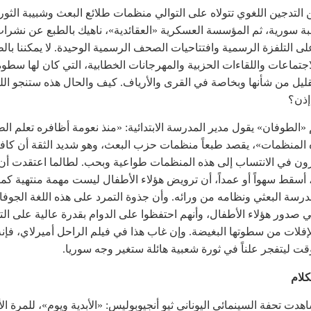
التدجين اللغوي تتولاه على التوالي منظمات طلائع البعث وشبيبة الثورة
بة سورية، ثم المؤسسة العسكرية «العقائدية»، ناهيك بالطبع عن نشرا
على التلفزة الرسمية وافتتاحيات الصحف الرسمية الوحيدة. لا يمكننا بال
اجتماعات واللقاءات الحزبية والمهرجانات الخطابية، التي كان لها سطوة 
قليل من شأنها وبخاصة في القرى والأرياف. كيف والحال هذه ستنجو الل
إذن؟
«الطوفان» يقول مدير المدرسة الابتدائية: «منذ نعومة أظافره تعلم ال
لمنظمات»، يقصد طبعاً منظمات حزب البعث، وهو شديد الثقة أن كافة 
ن في الانتساب إلى هذه المنظمات طواعية وبحب. لطالما اعتقدت أن
 أسقط سهواً أو عمداً، أن ترويض هؤلاء الأطفال ليست مهمة منتهية كما
درسة البعثي ونظامه من ورائه. وأن جذوة التمرد على هذه اللغة الجوفا
 صدور هؤلاء الأطفال، وأنهم احتفظوا على الدوام بقدرة عالية على الت
لإفلات من سطوتها البغيضة. وإن غاب هذا في فيلم الراحل أميرلاي، فإنه
ت ليتفجر علناً في ثورة شعبية هائلة ستغير وجه سوريا.
كلام
هدت تحفة السينمائي اليوناني ثيو أنجيوبوليس: «الأبدية ويوم»، للمرة ال