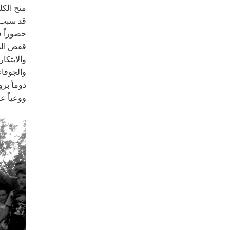
منح الكل
قد سبب ش
حضوراً ف
قفص الجل
والابتكار
والجوفاء
دوماً برو
ووعياً 