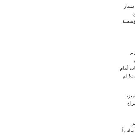
 مسار
ة
 مؤسسة
»،
ات أمام
ت! لم
ميز،
راخ
في
ساسياً