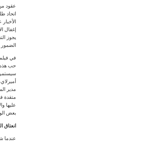
عقود من 
اتحاد طل
الأخبار 
إغفال ال
يجوز الت
الضمور 
في فيلم 
حب هذه ا
سيستمرو
أميرلاي،
مدير الم
متقدة في
عليها وا
بعض الوق
انعتاق ال
عندما شا