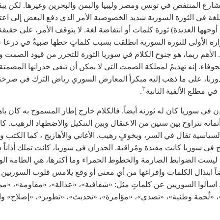
شارع المنتفض في تونس ومصر وليبيا واليمن والبحرين وغيرها. لكن يب
غة في الثورة السورية شديد الخصوصية الأمر الذي دفع البعض إلى اعتب
أوجهها العديدة) ثورة كلمات أو انتفاضة لغة. لا يتوقف الأمر، على حقيقة
رة الأولى للثورة السورية انطلقت بسبب كلماتٍ خطها صبيةٌ في درعا 
 الأهم ربما، هو جنوح الكلام في سوريا الثورة للتحرر من قيود الصمت 
لجوفاء. إنه تهديمٌ لمملكة الصمت التي لا يمكن أن تبقى جدرانها المصمتة
رنا، على ما ذهب إليه مبكراً المعارض السوري رياض الترك في صرخت
٣
في مطلع الألفية الثانية
.
ذن في سوريا كان له ثورته أيضاً. فالكلام خارج إطار المسموح به كان با
أثمانه تتراوح بين سنين من الاعتقال وبين التنكيل والاضطهاد الرهيب. ك
لسياسية تقال في السر، وبخوفٍ رهيب. الأغاني والأهازيج ، كما الكتب وا
في سوريا كانت مقيدة ومُراقبة. الجدران في سوريا، كانت تملك أذاناً 
 ليست الضوابط الصارمة والخطوط الحمراء وما أكثرها، هي الطامة الو
اً ابتذال الكلمات وإفراغها من أي معنى أو وقع يلامس قلوب السوريين 
اسألوا السوريين عن كلماتٍ مثل: «شفافية»، «عدالة»، «مقاومة»، «مم
«لُحمة وطنية»، «تصدي»، «مؤامرة»، «تحديث»، «تطوير»، «إصلاح» وال