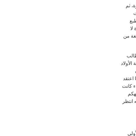
، ثم
ت
طبع
لا
غة من
طالب
الأولاد
 اعتقد
ء كانت
هكم
 انتظر
أولى