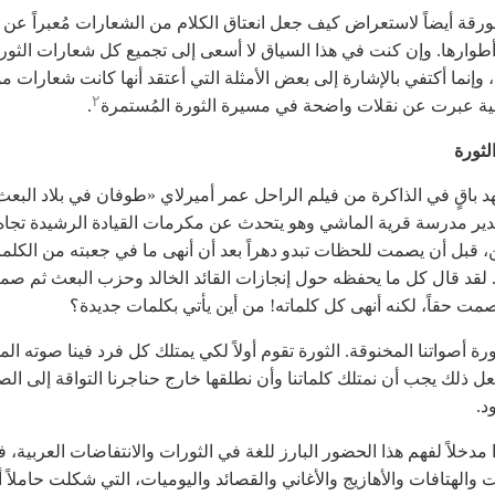
رقة أيضاً لاستعراض كيف جعل انعتاق الكلام من الشعارات مُعبراً عن
أطوارها. وإن كنت في هذا السياق لا أسعى إلى تجميع كل شعارات الثور
 وإنما أكتفي بالإشارة إلى بعض الأمثلة التي أعتقد أنها كانت شعارات
٢
ية عبرت عن نقلات واضحة في مسيرة الثورة المُستمرة
.
لثورة
باقٍ في الذاكرة من فيلم الراحل عمر أميرلاي «طوفان في بلاد البعث
دير مدرسة قرية الماشي وهو يتحدث عن مكرمات القيادة الرشيدة تجاه
، قبل أن يصمت للحظات تبدو دهراً بعد أن أنهى ما في جعبته من الكلم
. لقد قال كل ما يحفظه حول إنجازات القائد الخالد وحزب البعث ثم صم
صمت حقاً، لكنه أنهى كل كلماته! من أين يأتي بكلمات جديدة؟
ورة أصواتنا المخنوقة. الثورة تقوم أولاً لكي يمتلك كل فرد فينا صوته الم
ل ذلك يجب أن نمتلك كلماتنا وأن نطلقها خارج حناجرنا التواقة إلى الص
د.
 مدخلاً لفهم هذا الحضور البارز للغة في الثورات والانتفاضات العربية، 
 والهتافات والأهازيج والأغاني والقصائد واليوميات، التي شكلت حاملاً أ