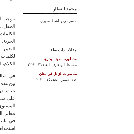
محمد العطار
تتوجب ال
مسرحي وناشط سوري
الحقل، و
الكلمات 
الحرية. 
التغيير 
مقالات ذات صلة
لكلمات أ
«حظور» الصيد البحري
الكلام، 
مشاعل الهاجري
،
العدد ٣٦ - ٢٠٢٣
مناظرات الزجل في لبنان
في العال
جان لامبير
،
العدد ٢٥ - ٢٠٢٠
على مستو
المستوى 
معاني ال
في طبيعة
استخدام 