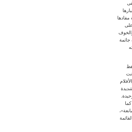
قى
ارها
 مفادها
على
والخوف
 جاثمة
ه
هظ
انت
لأفلام
شديدة
حيدة.
كما
انعة»،
قائمة