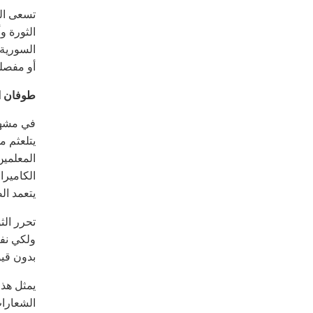
تسعى الو
الثورة و
السورية،
أو مفصل
طوفان ا
في مشهد 
يتلعثم م
المعلمين
الكاميرا
يتعمد ال
تحرر الث
ولكي نفع
بدون قيو
يمثل هذا
الشعارات