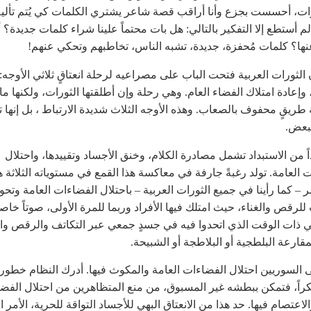
ات، أحسست بجزع وأنا أراقب قصة شاعر يشتري الكلمات كي يُتم تأل
م أستطع إلا التفكير بالتالي: هل بات محتماً علينا شراء كلمات جديدة؟ أ
ها؟ كلمات مُحفزة، جديدة، تشبه الناس، تخاطبهم وتحكي عنهم!
 الثورات العربية فتحت الباب على مصراعيه لرحلة انعتاقٍ ثلاثي الأوجه: 
وإعادة امتلاك الفضاء العام. وهي رحلة وإن أطلقتها الثورات، ولكنها ما
 طريقٍ محفوف بالصعاب. وهذه الأوجه الثلاث شديدة الارتباط ، بل إنها 
لبعض.
ً من الاستبداد تشمل مصادرة الكلام، وخنق الأجساد وتقييدها، واحتلال
 العامة. تولد رغبةً جارفة في معاكسة هذا القمع في مستوياته الثلاثة ه
مر – كما رأينا في جميع الثورات العربية – باحتلال الفضاءات العامة وتحوي
لرقص والغناء، حيث امتلك فيها الأفراد وربما للمرة الأولى، صوتاً خاصاً
 ذات الوقت الذي اتحدوا فيه في جسدٍ جمعي عبر التكاتف والرقص وال
لمقارعة البلطجية أو البلاطجة أو الشبيحة.
 السوريين احتلال الفضاءات العامة والمكوث فيها. أدرك النظام خطورته
كراً، فتمكن ببطشه غير المسبوق، من منع المتظاهرين من احتلال الفض
الاعتصام فيها. حد هذا من الانعتاق البهي للأجساد التواقة للحرية، الأمر ا