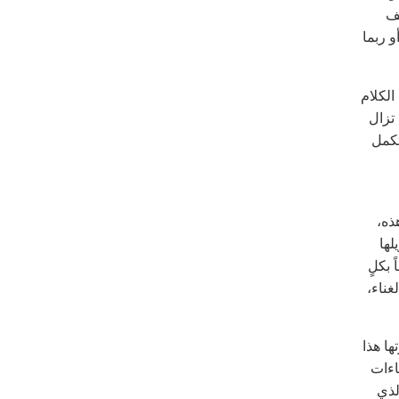
يف
و ربما
الكلام
 تزال
تكمل
ذه،
لها
 بكلٍ
غناء،
ا هذا
اءات
لذي