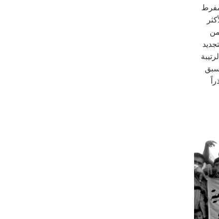
لمفرط
كثر
من
جديد
رتيبة
تسبق
اً