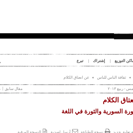
بِدَايَات
اكن التوزيع
إشتراك
تبرع
ثقافة الناس للناس
عن انعتاق الكلام
 - ربيع ٢٠١٣
مقال سابق
م
تاق الكلام
ورة السورية والثورة في اللغة
 تعليق جديد
نسخة للطباعة
أرسل لصديق
النسخة الورقية