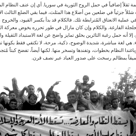
مة ثقلاً إضافياً في حمل الروح الثورية في سوريا. أي إن عنف النظام ا
للاً جزئياً في ضلعين من أضلاع هذا المثلث، فيما بقي الضلع الثالث الأ
ي عملية الانعتاق المٌترابطة تلك. فالكلام قد بدأ بكسر القيود، والخروج 
جلة الفارغة. والكلام وإن كان مازال في طور تحرره يخوض معركة الت
، إلا أنه حمل رغبة الثائرين بخلق تمايز واضح عن لغة الاستبداد الثقيلة وال
. هي لغة مباشرة، شديدة الوضوح، ذكية، مرحة، لا تكتفي فقط بكونها 
باغندا النظام بخطوات، وتفندها وتسخر منها. لكنها أيضاً، تفضح كبتاً مُتجذر
عميقاً بمظالم رسخت على صدور العباد عبر نصف قرن.