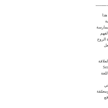
هذا
ة
ممارسة
لفهم
 الروح
عل
علاقة
د اللغة. ثانياً, Semantics
 أي اللغة
في
معمّقة
قع