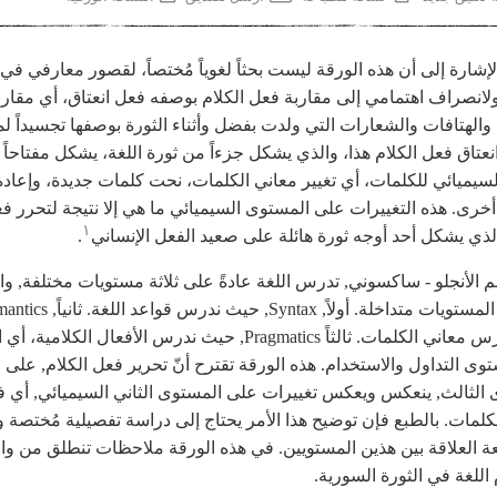
إشارة إلى أن هذه الورقة ليست بحثاً لغوياً مُختصاً، لقصور معارفي في 
لانصراف اهتمامي إلى مقاربة فعل الكلام بوصفه فعل انعتاق، أي مقارب
والهتافات والشعارات التي ولدت بفضل وأثناء الثورة بوصفها تجسيداً ل
انعتاق فعل الكلام هذا، والذي يشكل جزءاً من ثورة اللغة، يشكل مفتاحاً 
السيميائي للكلمات، أي تغيير معاني الكلمات، نحت كلمات جديدة، وإعادة
خرى. هذه التغييرات على المستوى السيميائي ما هي إلا نتيجة لتحرر ف
١
الذي يشكل أحد أوجه ثورة هائلة على صعيد الفعل الإنساني
.
م الأنجلو - ساكسوني, تدرس اللغة عادةً على ثلاثة مستويات مختلفة, وال
بين هذه المستويات متداخلة. أولاً, Syntax, حيث ندرس قواع
حيث ندرس معاني الكلمات. ثالثاً Pragmatics, حيث ندرس الأفعال الكلامية،
ى التداول والاستخدام. هذه الورقة تقترح أنّ تحرير فعل الكلام, على
الثالث, ينعكس ويعكس تغييرات على المستوى الثاني السيميائي, أي 
كلمات. بالطبع فإن توضيح هذا الأمر يحتاج إلى دراسة تفصيلية مُختصة و
 العلاقة بين هذين المستويين. في هذه الورقة ملاحظات تنطلق من وا
اللغة في الثورة السورية.