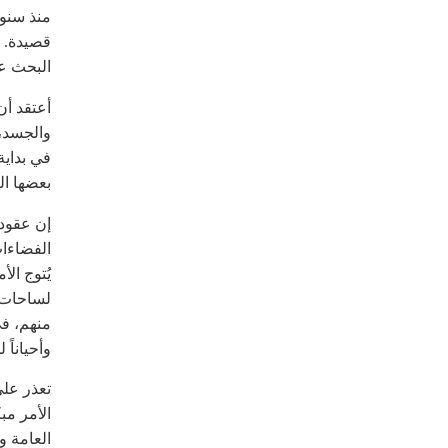
منذ سنو
قصيدة. ل
البحث عن
أعتقد أن
والجسد، 
في بداية
بعضها ا
إن عقودا
الفضاءات
يُتوج الأ
لساحات ل
منهم، في
وأحياناً 
تعذر على
الأمر مب
العامة و