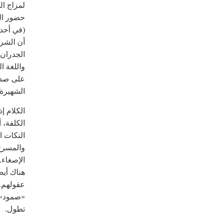
لمزاج ال
حضور الل
(في أحد 
أن الشرا
الجدران.
واللغة ا
على صدو
الشهيرة 
الكلام إ
الكلفة، 
النكات ا
والمسرح 
الإصغاء.
هناك أيض
عقولهم. 
«صمود»، 
تطول.