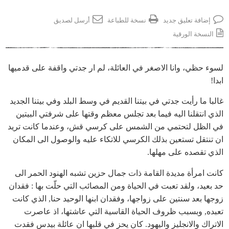
إضافة تعليق جديد
نسخة للطباعة
أرسل لصديق
النسخة الورقية
لسوء حظي، وانا الاصغر في العائلة، لم ار جدتي واقفة على قدميها
ابدا!
غالبا ما رأيت جدتي في بيتنا القديم في وسط البلد وفي بيتنا الجديد
الذي انتقلنا اليه فيما بعد تجلس معظم وقتها على شرفتي البيتين
في الظل لتحتمي من الشمس على كرسي قش، وعندما كانت تريد
ان تنتقل تستعين بذلك الكرسي للاتكاء عليه والوصول الى المكان
الذي تقصده على مهلها.
كانت امرأة مديدة القامة ذات جمال حزين تشبه الهنود الحمر الى
حد بعيد، ولقد تعبت في الحياة ومن المصائب التي حلّت بها : فقدان
زوجها بعد سنتين على زواجها، وفقدان ابنها الوحيد حنا, الذي كانت
تعبده, وبسبب ظروف الحياة القاسية التي عاشتها، اذ عاصرت
الاتراك والانجليز واليهود. كان يحز في قلبها ان عائلة بيدس فقدت