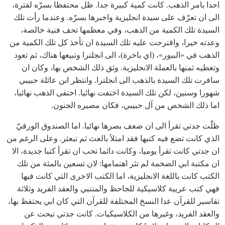
احدا بامر الذهب. كانت كمية كبيرة جدا. ظل محتفظا بسرّه لفترة،
الى ان تعرّف على سيدة انجليزية واخبرها بسرّه. وعندما رأت تلك
السيدة تلك الكمية من الذهب، وفي معظمها تحف فنية خالصة،
وعدته خيرا، واقترحت عليه تلك السيدة ان تأخذ كل تلك الكمية من
الذهب في «الببور»، (اي باخرة)، الى انجلترا وتبيعها هناك، ثم تعود
وتعطيه ثمنها بالعملة الانجليزية. وثق ذلك الشخص بها، وكان ان
سافرت تلك السيدة بالذهب الى انجلترا. وانتظر ابن عائلة حبيبي
شهورا وسنين، لكن تلك السيدة اختفت نهائيا. اختفى الذهب نهائيا،
اما ذلك الشخص من آل حبيبي، فكان مصيره الجنون.
ظلّت جدتي تقرأ الى ان ضعف بصرها نهائيا. اما الصندوق الورقيّ
الذي كانت تضع فيه كتبها فقد امتلأ بالعث ثم تبعثر. وعلى الرغم من
ان جدتي كانت تقرأ يوميا، وكانت دائما تحب ان تقرأ كتبا جديدة، الا
ان مكتبة ابي الضخمة لم تثر اهتمامها: لان تسعين بالمئة من تلك
الكتب كانت باللغة الانجليزية، اما الكتب الاخرى التي كانت فيها
فهي كتب عربية كلاسيكية للجاحظ والمتنبي والعقد الفريد وثلاثة
تفاسير للقرآن عدا النسخ المختلفة للقرآن التي كان ابي يحتفظ بها،
والعقد الفريد، وغيرها من الكلاسيكيات. كانت جدتي تبحث عن