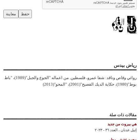
حفظ
معاينة
رياض بيدس
روائي وقاص وناقد: شفا عمرو، فلسطين. من اعماله "الجوع والجبل"(1989)، "باط
بوط"(1980)، حكاية الديك الفصيح"(2001)، "المحو"(2013)
مقالات ذات صلة
هي بيروت من جديد
إتيل عدنان
،
العدد ٣٦ - ٢٠٢٣
محمد عفيفي مطر