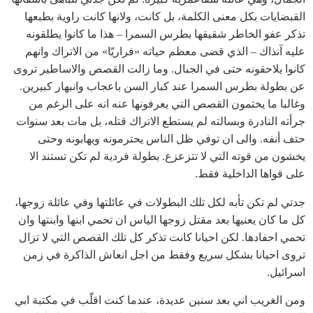
القبضايات بكل معنى الكلمة، بل كانت، ولانها كانت راوية بطبعها
تذكر عفو الخاطر شقيقها بطرس السمرا – هذا ما كانوا يطلقونه
عليه آنذاك – الذي قضى معظم حياته «فراريّا» من الاتراك وانهم
كانوا يلاحقونه حتى في الجبال. وما زالت القصص والاساطير تروى
عن بطولة بطرس السمرا عند كبار السن باعجاب وانبهار كبيرين.
وغالبا ما يختمون القصص التي يعرفونها عنه انه على الرغم من
جرأته النادرة وبسالته لم يستطع الاتراك قتله، بل مات بعد سنوات
حتف أنفه. والى ان توفي ظل الناس يحترمونه ويهابونه وحتى
يخشون من قوته التي لا تتزعزع. بطولة فردية لم تكن تستند الا
على قواها الداخلية فقط.
جدتي لم تكن تأبه لكل تلك البطولات في عائلتها وفي عائلة زوجها،
كل ما كان يعنيها بعد مقتل زوجها الياس ان تحمي ابنها وابنتها وان
تحمي احفادها. لكن احيانا كانت تذكر كل تلك القصص التي لا تزال
تروى احيانا بشكل سريع وفقط من اجل انعاش الذاكرة في زمن
اسرائيل.
ومن الغريب اني بعد سنين عديدة، عندما كنت اقلّب في مكتبة ابي