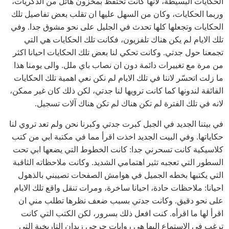
الحكايات البسيطة، لانها كانت تحتفظ بمخزون هائل من الذكريات،
وربما الحكايات، وكان من السهل عليها ان تقلب بعض تفاصيل تلك
الحكايات وتجعلها كلها تحدث في الجليل على نحو مشوق جدا. وفي
تلك الايام لم يكن هناك تلفزيون، فكانت تلك الحكايات هي التي
تجمعنا حول جدتي. وكانت تحكي لنا بعض تلك الحكايات احيانا اكثر
من مرة مع تغييرات دائمة دون ان نصاب باي ملل. والى يومنا هذا
ما زلت اتحسّر لاننا في تلك الايام لم نكن نعي اهمية تلك الحكايات
الفائقة لندونها كما كانت ترويها لنا جدتي، لكن ذلك كان غير ممكن،
لانه في تلك الفترة لم تكن هناك لم تكن هناك آلات تسجيل.
في بيتنا الجديد في الجبل كبرت جدتي وكبرنا نحن ولم تعد تروي لنا
حكاياتها. وفي البيت الجديد اخذت اقرأ مما في مكتبة ابي من كتب
كلاسيكية كانت تسحرني جدا: كانت الخطوط التي يضعها ابي تحت
السطور التي تعجبه تثير اهتمامي الشديد. وكانت ملاحظاته الثاقبة
التي يكتبها بخطه الجميل في هوامش الصفحات تصيبني بالذهول
احيانا: ملاحظات حادة، احيانا ساخرة، ومرات تنقل واقع تلك الايام
على نحو دقيق. وكانت جدتي بسبب ضعف نظرها تطلب مني ان
اقرأ لها ما اقرأه. كنت افعل ذلك بسرور، لكن الكتب التي كانت
ترغب في الاستماع اليها هي روايات جرجي زيدان التاريخية التي