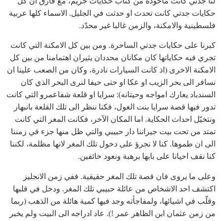
لنا جدتي كانت مأخوذة من كتاب حكايات جريم، مع فارق ان كل
حكايات جدتي كانت تحدث او حدثت في الجليل. الاسماء كلها عربية
فلسطينية والامكنة، والزمن غالبا غير محدّد.
كبرنا على حكايات جدتي الساحرة. ومن بين كل الامكنة التي كانت
تجري فيه حكاياتها كان مكانان محددان يثيران اهتمامنا من بين كل
الامكنة الاخرى (اذ كانت السيارات نادرة، وكان من الصعب علينا ان
نسافر الى بحر الزيب او عكا او حتى حيفا لنرى البحر الذي كان
السندباد يعارك امواجه وحيتانه): سرايا او قلعة شفاعمرو التي كانت
تدور فيها قصة سرايا بنت الغول، فكنا ننظر الى تلك القلعة بانبهار
ونتخيّل احداث الحكاية. اما المكان الآخر، فكانت المغر التي كانت
تمتد من تحت بيت جيراننا دار حبيبي والتي ظل منها جزء في زمننا
الى ان طموها. كنا لا نجرؤ على دخول تلك المغر لانها مظلمة، لكننا
كنا نقف احيانا على بابها برهبة ونعود خائفين.
وعلى ما يروى فان قصة تلك المغر حقيقية. ففي زمن الانجليز
اكتشف احد الاشخاص من عائلة حبيبي تلك المغر. ودخل في قلبها
وقلّب في اشيائها، ولمفاجأته وجد فيها كمية هائلة من الذهب (ربما
من زمن عثمان ابن الظاهر عمر !). عاد ادراجه الى البيت ولم يخبر