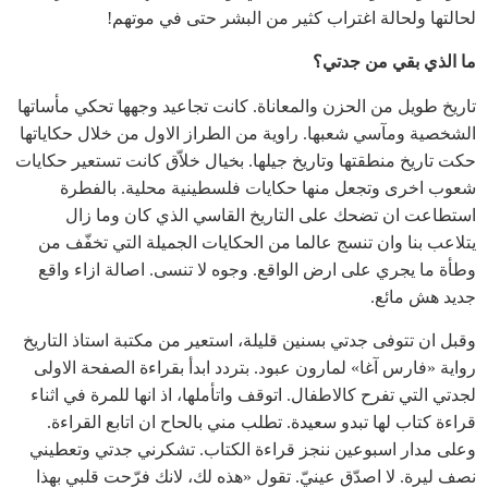
لحالتها ولحالة اغتراب كثير من البشر حتى في موتهم!
ما الذي بقي من جدتي؟
تاريخ طويل من الحزن والمعاناة. كانت تجاعيد وجهها تحكي مأساتها
الشخصية ومآسي شعبها. راوية من الطراز الاول من خلال حكاياتها
حكت تاريخ منطقتها وتاريخ جيلها. بخيال خلاّق كانت تستعير حكايات
شعوب اخرى وتجعل منها حكايات فلسطينية محلية. بالفطرة
استطاعت ان تضحك على التاريخ القاسي الذي كان وما زال
يتلاعب بنا وان تنسج عالما من الحكايات الجميلة التي تخفّف من
وطأة ما يجري على ارض الواقع. وجوه لا تنسى. اصالة ازاء واقع
جديد هش مائع.
وقبل ان تتوفى جدتي بسنين قليلة، استعير من مكتبة استاذ التاريخ
رواية «فارس آغا» لمارون عبود. بتردد ابدأ بقراءة الصفحة الاولى
لجدتي التي تفرح كالاطفال. اتوقف واتأملها، اذ انها للمرة في اثناء
قراءة كتاب لها تبدو سعيدة. تطلب مني بالحاح ان اتابع القراءة.
وعلى مدار اسبوعين ننجز قراءة الكتاب. تشكرني جدتي وتعطيني
نصف ليرة. لا اصدّق عينيّ. تقول «هذه لك، لانك فرّحت قلبي بهذا