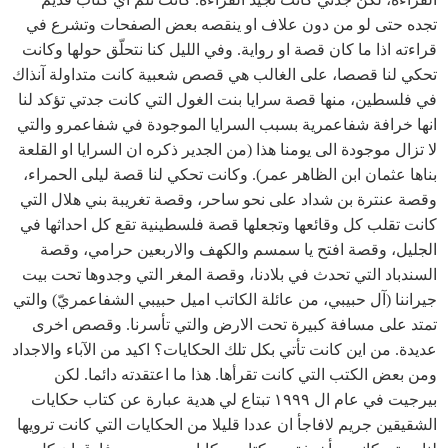
تجده حتى لو من دون علاف او ينقصه بعض الصفحات وتشرع في
قراءته اذا ما كان قصة او رواية. وفي الليل كنا نتحلّق حولها وكانت
تحكي لنا قصصا، على الغالب هي قصص شعبية كانت متداولة آنذاك
في فلسطين، منها قصة سرايا بنت الغول التي كانت جدتي تؤكد لنا
انها خرافة شفاعمرية بسبب السرايا الموجودة في شفاعمرو والتي
لا تزال موجودة الى يومنا هذا (من الجدير ذكره ان السرايا او القلعة
بناها عثمان ابن الظاهر عمر). وكانت تحكي لنا قصة ليلى الحمراء،
وقصة عنترة بن شداد على نحو ساحر، وقصة تغريبة بني هلال التي
كانت تقلب كل وقائعها وتجعلها قصة فلسطينية تقع كل احداثها في
الجليل، وقصة افتح يا سمسم والكهف والاربعين حرامي، وقصة
السندباد التي تحدث في بلادنا، وقصة المغر التي وجدوها تحت بيت
جيراننا (آل حبيبي، من عائلة الكاتب اميل حبيبي الشفاعمريّ) والتي
تمتد على مسافة كبيرة تحت الارض والتي تأسرنا. وقصص اخرى
عديدة. من اين كانت تأتي بكل تلك الحكايات؟ اكيد من الآباء والاجداد
ومن بعض الكتب التي كانت تقرأها. هذا ما اعتقدته دائما. لكن
بيرجيت في عام ال ١٩٩٩ تبتاع لي هدية عبارة عن كتاب حكايات
الشقيقين جريم لافاجأ ان عددا قليلا من الحكايات التي كانت ترويها