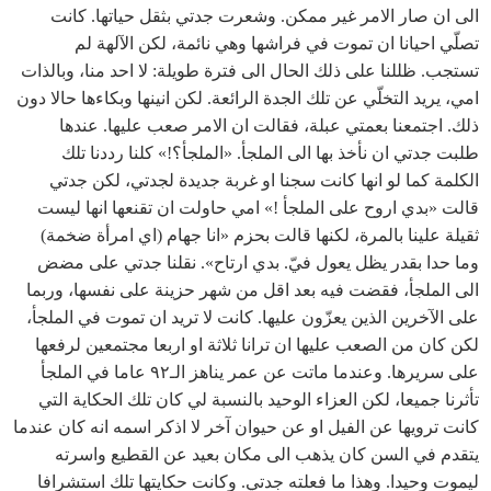
الى ان صار الامر غير ممكن. وشعرت جدتي بثقل حياتها. كانت
تصلّي احيانا ان تموت في فراشها وهي نائمة، لكن الآلهة لم
تستجب. ظللنا على ذلك الحال الى فترة طويلة: لا احد منا، وبالذات
امي، يريد التخلّي عن تلك الجدة الرائعة. لكن انينها وبكاءها حالا دون
ذلك. اجتمعنا بعمتي عبلة، فقالت ان الامر صعب عليها. عندها
طلبت جدتي ان نأخذ بها الى الملجأ. «الملجأ؟!» كلنا رددنا تلك
الكلمة كما لو انها كانت سجنا او غربة جديدة لجدتي، لكن جدتي
قالت «بدي اروح على الملجأ !» امي حاولت ان تقنعها انها ليست
ثقيلة علينا بالمرة، لكنها قالت بحزم «انا جهام (اي امرأة ضخمة)
وما حدا بقدر يظل يعول فيّ. بدي ارتاح». نقلنا جدتي على مضض
الى الملجأ، فقضت فيه بعد اقل من شهر حزينة على نفسها، وربما
على الآخرين الذين يعزّون عليها. كانت لا تريد ان تموت في الملجأ،
لكن كان من الصعب عليها ان ترانا ثلاثة او اربعا مجتمعين لرفعها
على سريرها. وعندما ماتت عن عمر يناهز الـ٩٢ عاما في الملجأ
تأثرنا جميعا، لكن العزاء الوحيد بالنسبة لي كان تلك الحكاية التي
كانت ترويها عن الفيل او عن حيوان آخر لا اذكر اسمه انه كان عندما
يتقدم في السن كان يذهب الى مكان بعيد عن القطيع واسرته
ليموت وحيدا. وهذا ما فعلته جدتي. وكانت حكايتها تلك استشرافا