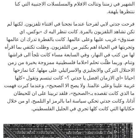
الشهير في زمننا وتتالت الافلام والمسلسلات الاجنبية التي كنا
ننتظرها بلهفة.
فرحت جدتي لابي لفرحنا عندما نجحنا في اقتناء تلفزيون. لكنها لم
تكن تشاهد التلفزيون بالمرة. كانت تنظر اليه ك «بوكس، اي
صندوق» غريب عليها وعلى عالمها. كانت بالفطرة تدرك ان عالمها
وتجربتها في الحياة اهم بكثير من التلفزيون. وظلت تكتفي بما اقرأه
لها من كتب في النهار، وفي السابعة مساء كانت تلجأ الى فراشها
وتنام. وربما ظلّت تحلم احلاما فلسطينية ممزوجة بخبرة من زمن
الاحتلال التركي والانجليزي والاسرائيلي على مهلها. كنا نمازحها
احيانا «اي الازمان افضل يا جدتي ؟» كانت تبتسم وتقول «كلها
غريبة علينا وعلى عالمنا. ولا يصح الا الصحيح». وعندما كبرت فهمت
ما الذي كانت تقصده بـ«الصحيح»، فلقد تربينا على ان للحيطان
آذانا، وكانت جدتي تحكي سياسة اما بالرمز او التلميح، او من خلال
حكاياتها التي كانت كلها تجري في الجليل الفلسطيني.