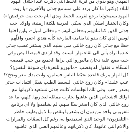
المهدي وهو بدوي من قرية الخيط التي دمّرت عند احتلال اليهود
للبلاد (وكثيرا ما كان يردد على مسامع جدتي والآخرين «يا ريت
اليهود يسمحولنا نرجع لقريتنا الخيط وبدي انام تحت بيت خرفيش!»)
وكان الختيار اصلان الذي يحكي العربية بلكنة ارمنية، واولاد اخت
جدتي الذين كنا نناديهم بـ«خالي انيس» و«خالي اميل»، وابن اختها
لويس الذي كان يبدو لنا بقامته الفارعة كأنه هندي احمر، واقلّهم
حظا مع جدتي كان زوج خالتي منى سليم الذي يستفز غضب جدتي
عندما تراه يأتي الى لقاء نهار السبت وقد ارتدى قميصا ابيض وفي
جيبه يضع علبة دخان مالبورو التي يراها الجميع من جيب قميصه
الشفّاف، فتقول له بغضب: «مالبورو للنعرة (اي شوفة النفس)؟
كل النهار مرتك قاعدة تخيّط للناس فساتين، وانت بدك تنعر وتجخ؟!
عيب عليك!» وكان زوج خالتي البسيط الطيب يتقبّل انتقادات جدتي
بصدر رحب. وفي تلك الجلسات كانت جدتي تستعيد ذكرياتها مع
اولئك الاشخاص الذين عاشوا تجارب مماثلة لتجاربها. كلهم، ما عدا
زوج خالتي الذي كان اصغر سنّا منهم، لم يشاهدوا ولا اي برنامج
تلفزيوني واحد من دون ان يشعروا بنقص ما لا بل بطيب خاطر.
«التلفزيون» الوحيد الذي استمتعوا به، رغم كل الغصّات والمرارات
والآلام التي عانوها، كان ذكرياتهم وعالمهم الغني الذي عاشوه