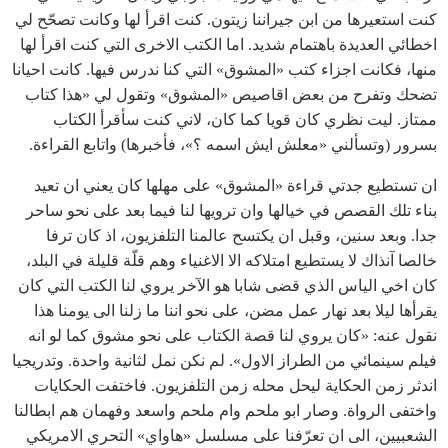
كنت استعيرها من ابن جيراننا زيتون. كنت اقرأ لها وكانت تصحّح لي
اخطائي العديدة باهتمام شديد. اما الكتب الاخرى التي كنت اقرأ لها
منها، فكانت اجزاء كتب «المشوق» التي كنا ندرس فيها. كانت احيانا
تضحك وتفرح من بعض اقاصيص «المشوق» وتقول لي «هذا كتاب
ممتاز. ليت نظري كان قويا كما كان، لاني كنت سأقرأ الكتاب
بسرور (وتسألني «معلش ايش اسمه ؟»، فأخبرها) واتابع القراءة.
ان تستطيع جدتي قراءة «المشوق» على مهلها كان يعني ان تعيد
بناء تلك القصص في خيالها وان ترويها لنا فيما بعد على نحو ساحر
جدا. وبعد سنين، وقبل ان يكتسح عالمنا التلفزيون، اذ كان ترفا
خالصا آنذاك لا يستطيع امتلاكه الا الاغنياء وهم قلّة قليلة في البلد،
كان اخي الياس الذي قضى شابا هو الآخر يروي لنا الكتب التي كان
يقرأها ليلا بعد نهار عمل مضن، على نحو اننا ما زلنا الى يومنا هذا
نقول عنه: «كان يروي لنا قصة الكتاب على نحو مشوق كما لو انه
فيلم سينمائي من الطراز الاول». لم نكن نمل لثانية واحدة. وتدريجيا
اندثر زمن الحكاية ليحل محله زمن التلفزيون. فاختفت الحكايات
واختفى الرواة. وصار ابو ملحم وام ملحم واسعد وفهمان هم ابطالنا
الشعبيين، الى ان تعرّفنا على مسلسل «هاواي» التحري الامريكي