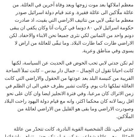
معظم املاكها بعد موت زوجها وبعد وفاة آخرين في العائلة. من
عائلة ملّاكين الى عائلة فقيرة. وعند قيام دولة اسرائيل صودر
معظم ما تبقّى لابي من نتاتيف الاراضي التي بقيت، اذ صادرت
حكومة اسرائيل لابي ٨٠ دونما في كريات آتا وكان يكفي ان يبقى
دونم واحد من الثمانين لكي نثرى جميعا نحن الابناء والاحفاد. لكن
الاراضي طارت كما طارت البلاد. وما تبقّى للعائلة من اراض لا
يسوى وفي مناطق وعرية.
لم تكن جدتي لابي تحب الخوض في الحديث عن السياسة، لكنها
كانت احيانا تقول ان الجِمال – جمال دار بيدس – كانت تملأ الساحة
القريبة من كنيسة البلد بعد عودتها من الحقول والاراضي التي كانت
العائلة تملكها ذات يوم. وكانت تشير بطرف خفي الى ان الظلم في
زمن الاتراك كان مرعبا، وفي فترة الانجليز ايضا وان كان على نحو
اقل ربما لانه كان محكما اكثر، وانه مع قيام دولة اليهود راحت البلاد
وصودرت الاراضي وما بقى هو القليل من الاراضي لعائلة من
الملّاكين.
جدتي لابي، تلك الشخصية القوية النادرة، كانت تتحدّر من عائلة
الجمّال، وهي عائلة شفاعمرية كبيرة. لم تكن جدتي تتباهى باشقائها