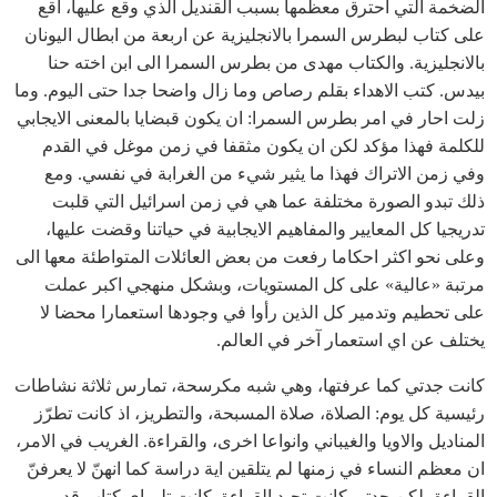
الضخمة التي احترق معظمها بسبب القنديل الذي وقع عليها، اقع
على كتاب لبطرس السمرا بالانجليزية عن اربعة من ابطال اليونان
بالانجليزية. والكتاب مهدى من بطرس السمرا الى ابن اخته حنا
بيدس. كتب الاهداء بقلم رصاص وما زال واضحا جدا حتى اليوم. وما
زلت احار في امر بطرس السمرا: ان يكون قبضايا بالمعنى الايجابي
للكلمة فهذا مؤكد لكن ان يكون مثقفا في زمن موغل في القدم
وفي زمن الاتراك فهذا ما يثير شيء من الغرابة في نفسي. ومع
ذلك تبدو الصورة مختلفة عما هي في زمن اسرائيل التي قلبت
تدريجيا كل المعايير والمفاهيم الايجابية في حياتنا وقضت عليها،
وعلى نحو اكثر احكاما رفعت من بعض العائلات المتواطئة معها الى
مرتبة «عالية» على كل المستويات، وبشكل منهجي اكبر عملت
على تحطيم وتدمير كل الذين رأوا في وجودها استعمارا محضا لا
يختلف عن اي استعمار آخر في العالم.
كانت جدتي كما عرفتها، وهي شبه مكرسحة، تمارس ثلاثة نشاطات
رئيسية كل يوم: الصلاة، صلاة المسبحة، والتطريز، اذ كانت تطرّز
المناديل والاويا والغيباني وانواعا اخرى، والقراءة. الغريب في الامر،
ان معظم النساء في زمنها لم يتلقين اية دراسة كما انهنّ لا يعرفنّ
القراءة، لكن جدتي كانت تجيد القراءة. كانت تلم اي كتاب قديم