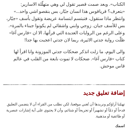
الكتاب». وبعد صمت قصير تقول لي وهي متهلّلة الاسارير:
«بتعرف؟ قرياقوس هذا انسان جبّار، بس بنقصو اشي واحد...»
وانتظر ماذا ستقول، فتبتسم ابتسامة عريضة وتقول بأسف «جبّار،
بس للأسف جبان. زوجي وابني واشقائي لم يكونوا جبناء بالمرة».
وعلى الرغم من الروايات العديدة التي قرأتها، الا ان «فارس آغا»
ظلّت رواية جدتي الاثيرة، ربما لان جدتي اعجبت بها جدا!
والى اليوم، ما زلت اتذكر ضحكات جدتي الموزونة وانا اقرأ لها
كتاب «فارس آغا». ضحكات لا تموت نابعة من القلب في عالم
قاس موحش.
إضافة تعليق جديد
تهمّنا آراؤكم ونريدها أن تُغني موقعنا، لكن نطلب من القراء أن لا يتضمن التعليق
قدحاً أو ذمّاً أو تشهيراً أو تجريحاً أو شتائم، وأن لا يحتوي على أية إشارات عنصرية
أو طائفية أو مذهبية.
‏اسمك ‏