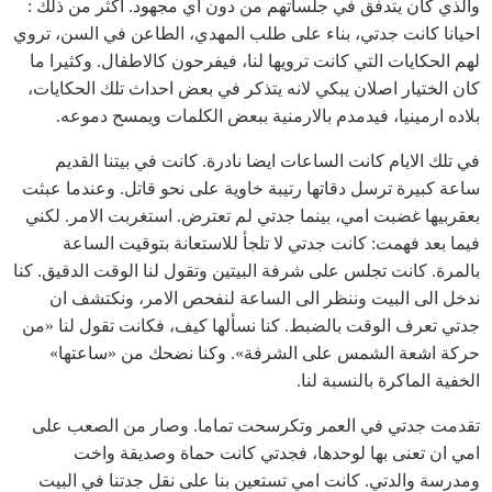
والذي كان يتدفق في جلساتهم من دون اي مجهود. اكثر من ذلك :
احيانا كانت جدتي، بناء على طلب المهدي، الطاعن في السن، تروي
لهم الحكايات التي كانت ترويها لنا، فيفرحون كالاطفال. وكثيرا ما
كان الختيار اصلان يبكي لانه يتذكر في بعض احداث تلك الحكايات،
بلاده ارمينيا، فيدمدم بالارمنية ببعض الكلمات ويمسح دموعه.
في تلك الايام كانت الساعات ايضا نادرة. كانت في بيتنا القديم
ساعة كبيرة ترسل دقاتها رتيبة خاوية على نحو قاتل. وعندما عبثت
بعقربيها غضبت امي، بينما جدتي لم تعترض. استغربت الامر. لكني
فيما بعد فهمت: كانت جدتي لا تلجأ للاستعانة بتوقيت الساعة
بالمرة. كانت تجلس على شرفة البيتين وتقول لنا الوقت الدقيق. كنا
ندخل الى البيت وننظر الى الساعة لنفحص الامر، ونكتشف ان
جدتي تعرف الوقت بالضبط. كنا نسألها كيف، فكانت تقول لنا «من
حركة اشعة الشمس على الشرفة». وكنا نضحك من «ساعتها»
الخفية الماكرة بالنسبة لنا.
تقدمت جدتي في العمر وتكرسحت تماما. وصار من الصعب على
امي ان تعنى بها لوحدها، فجدتي كانت حماة وصديقة واخت
ومدرسة والدتي. كانت امي تستعين بنا على نقل جدتنا في البيت