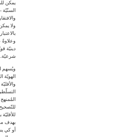
يمكن للم
السنّيّة
والافتقا
ولا يمكن
بالاعتبار
وعلاوةً 
دينيّة قو
شرعيّة.
ويُسهم ا
الهويّة ا
والأقليّ
التسلّطيّ
المُمنهج 
للتّصحيح
للأقليّة 
بهدف معا
أو كي يس