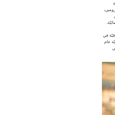
ة
رومين،
ئيّة.
يّة في
ّة عام
ي