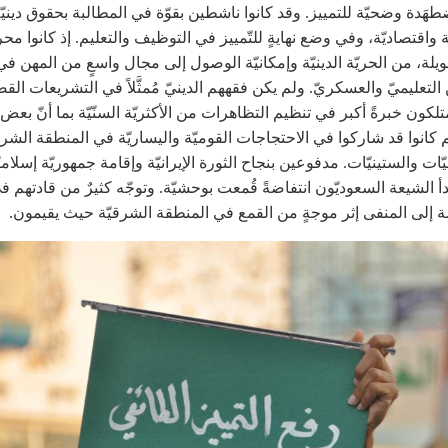
ُضطهَدة وضحيّة للتمييز. وقد كانوا ناشطين بقوّة في المطالبة بحقوق دينيّ
 واقتصاديّة، وفي وضع نهايةٍ للتّمييز في التوظيف والتعليم. إذ كانوا مح
يلة، من الحريّة الدينيّة وإمكانيّة الوصول إلى مجال واسعٍ من المهن في
ن التعليميّ والعسكريّ. ولم يكن فقههم الدينيّ مُمثَّلاً في التشريعات القضا
متلكون خبرةً أكبر في تنظيم التظاهرات من الأكثريّة السنّيّة بما أنّ بعض
كانوا قد شاركوا في الاحتجاجات القوميّة واليساريّة في المنطقة الشرق
ات والستينيّات. مدفوعين بنجاح الثورة الإيرانيّة وإقامة جمهوريّة إسلامي
١، بدأ الشيعة السعوديّون انتفاضةً قُمعت بوحشيّة. وتوجّه كثيرٌ من قادتهم ف
 إلى المنفى إثر موجةٍ من القمع في المنطقة الشرقيّة حيث يقيمون.
bid17_fihanazar_image004_rg