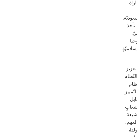
عارك
عوديّة.
نأخذ
ّ.
جيا
لاميّةٍ
تعزيز
لنّظام
نظام
تّمييز
ابل
يعابٍ
شيعةَ
المهم،
لذا،