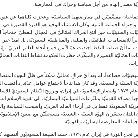
يّة مصدر إلهام من أجل سياسة وحراك في المعارضة.
ماعتان مقسَّمتَيْن في معارضتهما السياسيّة، وعجزت كلتاهما عن عبور ا
 واحتواء الجماعة الثانية. وكان الاستثناء الوحيد هو الفترة القصيرة
في
ّات والستينيّات
حين
أنتجَ الحراك العمّاليّ في المجال النفطيّ احتجاجاً 
راً للانقسامات الطائفيّة، والقبَلية، والمناطقيّة السعوديّة، بل امتدّ عبر
ت
، بما أنّ صناعة النفط اجتذبت عمّالاً من جميع أنحاء العالم العربيّ. وإث
ات العمّاليّة القصيرة والمبكّرة، حظرت الحكومة نشاط النقابات العماليّ
رات.
بعينيّات فصاعداً، لم يعد أيّ حراكٍ عماليٍّ ممكناً في ظلّ اللجوء المتصا
ّة السنيّة والشيعيّة. وقد كان هذا نتاجاً لاجتماع عوامل عدّة. إذ أفضت ال
الإيرانيّة عام ١٩٧٩ وانتصار الإسلامويّة في إيران، وترويج النّظام السعوديّ للإس
يا مضادّة للقوميّة وللنّزعات السياسيّة اليساريّة، إلى تقوية الإسلام ال
عربيّة السعوديّة فقط بل في أرجاء العالم العربيّ. وأصبحت السياسة وا
 اللذان يجسّران الهوّة السنيّة - الشيعيّة مستحيلَيْن مع صعود الإسلامويّة
عات المعارضة اليساريّة والقوميّة.
مُستلهمين نجاح الثورة في إيران عام ١٩٧٩، حشد الشيعة السعوديّون أنفسه