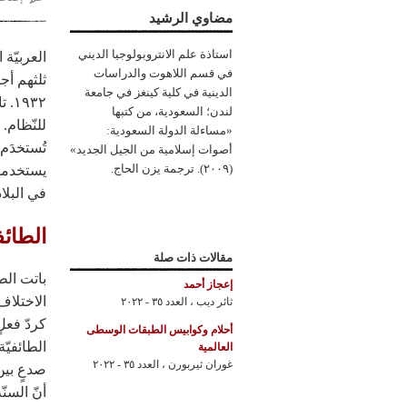
مضاوي الرشيد
استاذة علم الانتروبولوجيا الديني
في قسم اللاهوت والدراسات
ثلثهم أج
الدينية في كلية كينغز في جامعة
٩٣٢
لندن؛ السعودية، من كتبها
للنّظام. 
«مساءلة الدولة السعودية:
تُستخدَم 
أصوات إسلامية من الجيل الجديد»
(٢٠٠٩). ترجمة يزن الحاج.
يستخدمها 
في البلاد 
الطائف
مقالات ذات صلة
باتت الطا
إعجاز أحمد
الاختلاف
ثائر ديب
،
العدد ٣٥ - ٢٠٢٢
كردّ فعل
أحلام وكوابيس الطبقات الوسطى
الطائفيّ
العالمية
غوران ثيربورن
،
العدد ٣٥ - ٢٠٢٢
صدعٍ بين 
أنّ السن