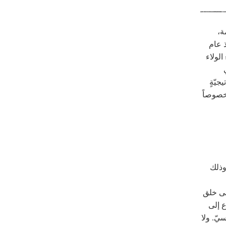
ن ٢٥ مليون نسمة،
 عام
 الولاء
جيّةٍ
 خصوصاً
 وذلك
لى خلق
ع إلى
ّ. ولا