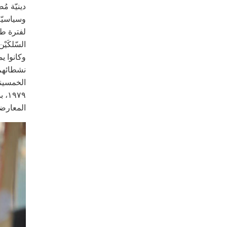
دينيّة م
وسياسيّة
لفترة طو
السّلكَيْ
وكانوا ي
نشطائهم 
الخمسينيّ
٩٧٩
المعارضة
b.jpg