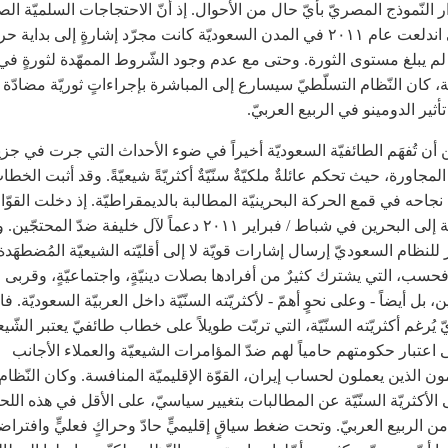
 النّموذج المصريّ بأيّ حال من الأحوال. إذ أنّ الاحتجاجات السلميّة ال
جدّاً التي اندلعت عام ٢٠١١ في المدن السعوديّة كانت مجرّد إشارةٍ إلى بداية 
م يبلغ مستوى الثورة. وحتى مع عدم وجود الشّروط الممهّدة لثورةٍ في ا
ة، كان النّظام التسلّطيّ سيسارع إلى المباشرة بإجراءاتٍ ثوريّة مضادّة و
أثير الدومينو في الربيع العربيّ.
من أن تُفهَم الطائفيّة السعوديّة أخيراً في ضوء الأحداث التي جرت في جز
لمجاورة، حيث تحكم عائلةٌ ملكيّةٌ سنّيّةٌ أكثريّةً شيعيّةً. وقد أثبت الخطا
 نجاحه في قمع الحركة البحرينيّة المطالبة بالديمقراطيّة. إذ دخلت القوّ
السعوديّة إلى البحرين في شباط / فبراير ٢٠١١ دعماً لآل خليفة ضدّ المح
 للنظام السعوديّ إرسال إشارات قويّة لا إلى أقليّته الشيعيّة المُضطهَدة
 فحسب، التي يشترك كثيرٌ من أفرادها بصلات دينيّةٍ، واجتماعيّةٍ، وقربى 
ين، بل أيضاً - وعلى نحوٍ أهمّ - لأكثريّته السنّيّة داخل العربيّة السعوديّة. فا
يُرغم أكثريّته السنّيّة، التي تربّت طويلاً على خطاب طائفيّ يعتبر الشّي
ى اعتبار حكومتهم حامياً لهم ضدّ المؤامرات الشيعيّة والعملاء الأجانب
ن الذين يعملون لحساب إيران، القوّة الإقليميّة المنافسة. وكان النّظام
ى الأكثريّة السنّيّة عن المطالبات بتغيير سياسيّ، على الأقل في هذه الل
ن الربيع العربيّ. وتحت ضغط سياقٍ إقليميٍّ حادّ وحراكٍ فعليٍّ وافتراض