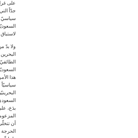
على غرار
سياسيّ ل
السعوديّ
لاستباق ت
ولا بدّ 
البحرين ا
الطائفيّ
هذا الأمر
سياسيّاً
البحرينيّ
السعوديّ 
بدَع، عل
المزعومو
أن تتخلّ
الحرجة م