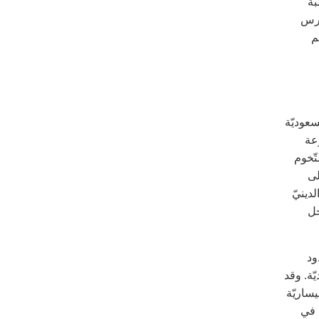
بة
مارس
م
سعوديّة
وعة
تّخوم
لى
دينيّ
جل
ود
ّة. وقد
ساريّة
ن في