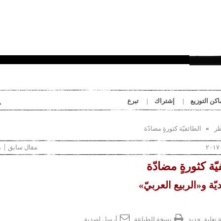
بِدَايَات
اكن التوزيع
إشتراك
تبرع
ظر
الطائفيّة كثورةٍ مضادّة
مقال سابق
م
يّة كثورةٍ مضادّة
ّة و«الربيع العربيّ»
 تعليق جديد
نسخة للطباعة
أرسل لصديق