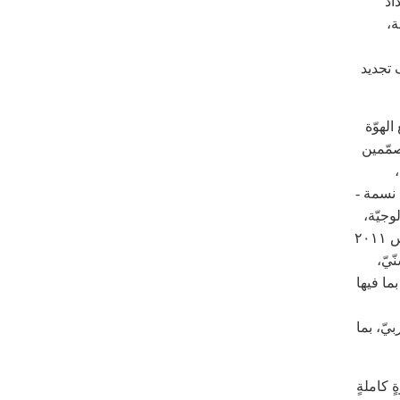
اد
ة،
 تجديد
لهوّة
صمّمين
ْ نسمة -
وجيّة،
والقبَلية. ومن خلال اعتبار دعوات التّظاهر في «يوم الغضب» في ١١ آذار / مارس ٢٠١١
ّيّ،
ما فيها
يّ، بما
 كاملةٍ