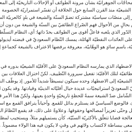
حاجّات الجوهرانيّة بشأن مرونة الطوائف أو الإحالات التاريخيّة إلى الم
 - الشيعيّة منذ القرن السابع حول الخلافة أن تفسّر استمراريّة الخصومة
ر إلى منصّات سياسيّة مشتركة تضمّ السنّة والشيعة في بلدٍ كالعربيّة الس
 بحالٍ من الأحوال فهم الصّراع الطائفيّ بين السنّة والشيعة من دون أن 
 الدّور الذي يلعبه فاعلٌ أقوى من الطوائف بحدّ ذاتها: أي، النظام التسلّطي
على العائدات النفطيّة الهائلة، يمسك النّظام السعوديّ في قبضته أيديولو
يّة، باسمٍ سائدٍ هو الوهّابيّة، معروفة برفضها الاعتراف بالشيعة كجماعةٍ إس
لاضطهاد الذي يمارسه النظام السعوديّ على الأقليّة الشيعيّة بدوره في 
لطائفيّة لتلك الأقليّة: تفعيل سيرورة التّطييف. لكنّ اختزال العلاقات بين ا
ة الشيعيّة إلى الاضطهاد وحده سيكون تبسيطاً شديداً للأمور. إذ يوظّف ال
 السعوديّ استراتيجيّات عديدة حيال أقليّاته الدينيّة وقيادتها. وقد يكون ال
الشّامل ضدّ الشيعة سمةً للحظةٍ تاريخيّةٍ واحدةٍ بعينها، ولكنّ هذا الأمر ق
، فالوضع السياسيّ قد يستلزم بدائل للقمع. وأحياناً يترافق القمع مع است
بل وحتّى تعزيزاً لمصالحها وحقوقها. وعلاوةً على ذلك، قد يقمع النّظامُ ال
لجة قضايا تتعلّق بالأكثريّة السنّيّة، كأن يستميلهم مثلاً، ويستجيب لمظ
عى ببساطة لاكتساب ولائهم في وقتٍ لا يكون فيه هذا الولاء مضموناً. و