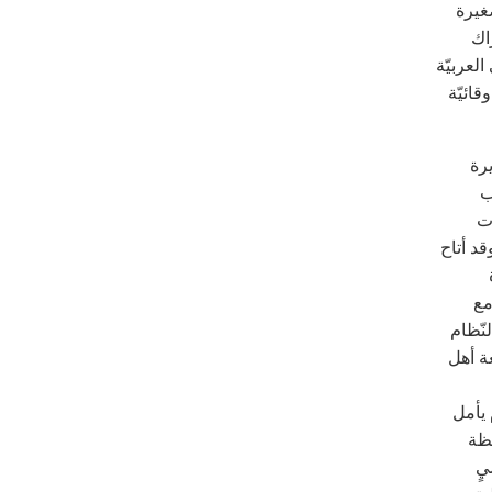
صغيرة
حراك
لعربيّة
قائيّة
يرة
ب
ات
تجّين. وقد أتاح
مع
لنّظام
عة أهل
 يأمل
حظة
يٍ