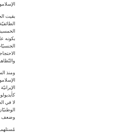
الإسلامو
بقيت الج
الطائفيّة
الخمسيني
بكونه عاب
الجنسيّا
الاحتجاج
والتّظاه
ومنذ الس
الإسلاموي
كأيديولوج
لا في ال
الوطنيّان
وضعف جما