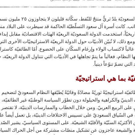
العربيّة السعوديّة بلدٌ ثريٌّ منتجٌ للنّفط، سكّانه قليلون لا يتجاوزو
انب. كانت أسرة آل سعود التسلّطيّة الحاكمة قد سيطرت على البلاد منذ
١. تاريخيّاً، استخدمت الدولة السعوديّة الريعيّة الهبَات الاقتصاديّة مقابل إبداء
ومع ذلك، لا تُبيّن الأدبيّات حول الدولة الريعيّة الاستراتيجيّات الأخرى التي
غالباً لاكتساب الولاء وإرغام السكّان على الخضوع. أمّا الطائفيّة كاستراتي
النظام، فغالباً ما يتمّ تجاهلها في الأدبيّات التي تتناول الدولة الريعيّة،
التي تضمّ تنوّعاً دينياً.
يّة بما هي استراتيجيّة
ئفيّة استراتيجيّةً ثوريّةً مضادّةً وقائيّةً يُطبّقها النظام السعوديّ لتضخيم
 الدينيّ والكراهية والحيلولة دون تطوّر السياسة الوطنيّة غير الطائفيّة،
ٍ على الربيع العربيّ. ومن خلال الخطاب والممارسات الدينيّة، لا تقتصر
ة في السّياق السعوديّ على تسييس الاختلافات الدينيّة، بل تعمل أيضاً ع
الأكثريّة السنّيّة والأقليّة الشيعيّة. على المستوى السياسيّ، يشير الصّد
ّة والشيعة عاجزون عن تشكيل منصّات مشتركة من أجل الحراك السياسي