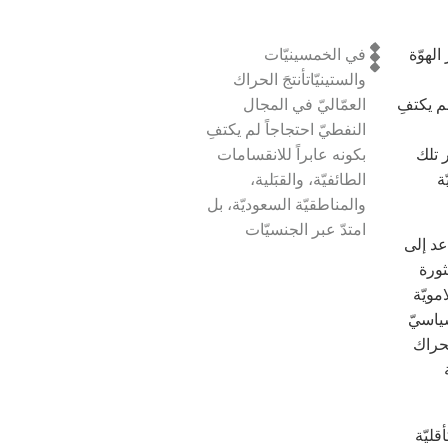
لهوّة
في الخمسينيّات
والستينيّات
أنتجَ الحراك
لم يكتفِ
العمّاليّ في المجال
النفطيّ احتجاجاً لم يكتفِ
ر تلك
بكونه عابراً للانقسامات
ة
الطائفيّة، والقبَلية،
والمناطقيّة السعوديّة، بل
امتدّ عبر الجنسيّات
عد إلى
ثورة
لامويّة
سياسيّ
لحراك
م كأقليّة