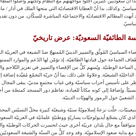
بدا أنّ سعوديّين كثيرين أجّلوا مواجهتهم مع النّظام ولكنّهم واصلوا المطال
ياسيّ. وكذلك، بدا أنّ العطايا الاقتصاديّة التي منحها الملك في آذار / 
٢ قد أنهت المظالم الاقتصاديّة والاجتماعيّة المباشرة للسكّان، من دون تقدي
ياسيّ.
ة الطائفيّة السعوديّة: عرض تاريخيّ
اء السياسيّ المُوثَّق والتمييز الدينيّ المُمنهجُ ضدّ الشيعة في العربيّة ال
اف الجماعة حول قيادتها الطائفيّة، إذ تؤمّن لها الدّعم والموارد الممن
الساحة الوطنيّة. ويُسهم كلٌّ من الإقصاء والتمييز في تعزيز التّلاحم وال
 الداخليّة الشيعيّة. وعلاوةً على ذلك، بما أنّ حريّة التجمّع مُقيَّدة إضافة إ
 على تأسيس أحزاب سياسيّة وفي غياب مجتمعٍ مدنيّ، يبقى المجال ال
سبيّاً. وإضافةً إلى كونه مكاناً للعبادة، تعاظمَ دور المسجد كمنصّة من أ
الشعبيّ حول الرموز والهويّات الدينيّة.
عينيّات، حلَّت نزعةٌ إسلامويّةٌ سنيّة وشيعيّة كبيرة محلّ التسيّس المحد
ذي كان يشجّع أيديولوجيّات يساريّةٍ ووطنيّةٍ علمانيّة في العربيّة السعودي
متوافقاً مع حال بلدان عربيّة أخرى حيث انحسرت الحركات الوطنيّة والي
ّة مع بداية صعود الإسلامويّة. وقد وجد كلٌّ من السنّة والشيعة السعوديّي