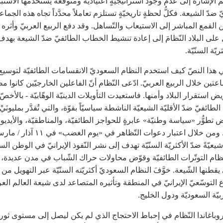
 الإشارة إلى عدم وجود استراتيجيّةٍ اعتياديّة ومتوقَّعة يستخدمها الاستبد
ضدّ الشيعة. فكلُّ لحظةٍ تاريخيّةٍ تستلزم تعاملاً محدَّداً تجاه هذه الجماع
 القمع المباشر إلى الاستيعاب والتّساهل. وقد دفع الربيع العربيّ وأثره
ل على البلاد النّظامَ إلى إعادة تنشيط الخطاب الطائفيّ ضدّ الشيعة بهدف
ريّة السنّيّة.
ي هذا النصّ كيف استخدم النظام السعوديّ الانقسامات الطائفيّة لتوسيع ا
عتين خلال الربيع العربيّ. ادّعى النّظام أنّ الفاعلين الخارجيّين كانوا م
 استقرار البلاد وأمنها. فاستعيدت التأويلات الدينيّة الوهّابيّة - بالأخصّ،
طائفيّ ضدّ الأقليّة الشيعيّة الناشطة سياسيّاً بقوّة، والتي تُقدَّر بمليونَي
تطوُّر «سياسة وطنيّة» عابرةٍ للحواجز الطائفيّة، والمناطقيّة، والأيديول
يعيّةً ضدّ الأكثريّة السنّيّة تهدف إلى نشر النّفوذ الإيرانيّ في الوطن السن
لنّظام التوتّرات الطائفيّة وقوّض محاولات حراك الشّباب في مدن عديدة، ب
يقطنها الشّيعة. خوَّفَ النظام السعوديّ أكثريّته السنّيّة عبر التهويل من
التوسّعيّ الإيرانيّ في المنطقة وتأثيره المتصاعد لدى شيعة العالم العرب
بيّة السعوديّة ودول الخليج.
باغاندا النّظام في إحباط الاحتجاج الذي لم يكن ليصل إلى مستوى ثورةٍ