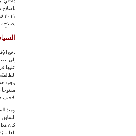
داخليٍّ، 
بإصلاح س
٠١١
إصلاحٍ س
السياس
دفع الإقص
إلى اصطف
عليها في 
الطائفيّة
وجود حظر
مفتوحاً ن
الاحتشاد 
ومنذ السب
السابق ال
كان هذا 
العلماني