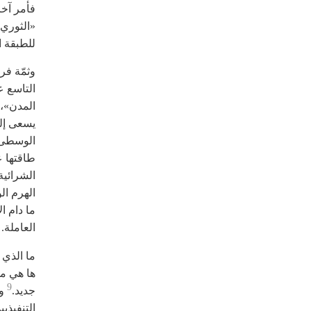
فأمر آخر
«الثوري»
للطبقة ا
وثمّة ف
التاسع ع
المدن»، 
يسعى إل
الوسطى، 
طاقتها ع
الشرائية
الهرم الو
ما دام ا
العاملة.
ما الذي 
ها هي مج
9
جديد.
وه
التنفيذي