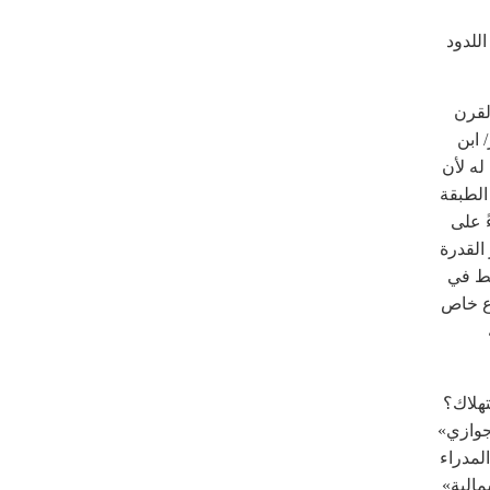
للدود
لقرن
 ابن
له لأن
 الطبقة
ً على
القدرة
يط في
نوع خاص
هلاك؟
جوازي»
لمدراء
مالية»