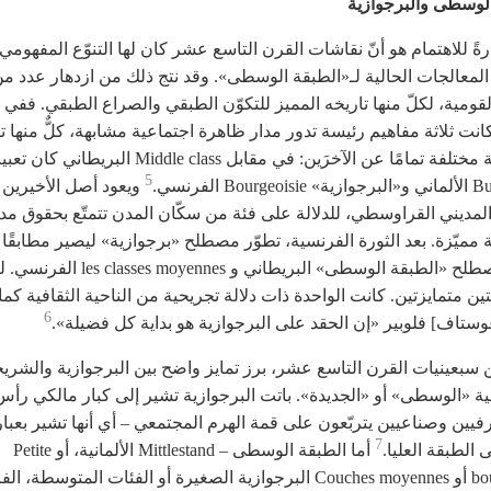
لوسطى والبرجوازية
ثارةً للاهتمام هو أنّ نقاشات القرن التاسع عشر كان لها التنوّع المفهومي
ن المعالجات الحالية لـ«الطبقة الوسطى». وقد نتج ذلك من ازدهار عدد م
لقومية، لكلّ منها تاريخه المميز للتكوّن الطبقي والصراع الطبقي. ففي أ
كانت ثلاثة مفاهيم رئيسة تدور مدار ظاهرة اجتماعية مشابهة، كلٌّ منها ت
من زاوية مختلفة تمامًا عن الآخرَين: في مقابل Middle class البريطاني كان ت
5
Bour الفرنسي.
ويعود أصل الأخيرين 
المديني القراوسطي، للدلالة على فئة من سكّان المدن تتمتّع بحقوق مدن
مميّزة. بعد الثورة الفرنسية، تطوّر مصطلح «برجوازية» ليصير مطابقًا إ
كبير لمصطلح «الطبقة الوسطى» البريطاني و  classes moyennes
لتين متمايزتين. كانت الواحدة ذات دلالة تجريحية من الناحية الثقافية كم
6
وستاف] فلوبير «إن الحقد على البرجوازية هو بداية كل فضيلة».
من سبعينيات القرن التاسع عشر، برز تمايز واضح بين البرجوازية والشري
ية «الوسطى» أو «الجديدة». باتت البرجوازية تشير إلى كبار مالكي رأس
ين وصناعيين يتربّعون على قمة الهرم المجتمعي – أي أنها تشير بعبارة
7
 الطبقة العليا.
أما الطبقة الوسطى – Mittlestand الألمانية، أو Petite
bourgeosie أو Couches moyennes البرجوازية الصغيرة أو الفئات المتوسطة،