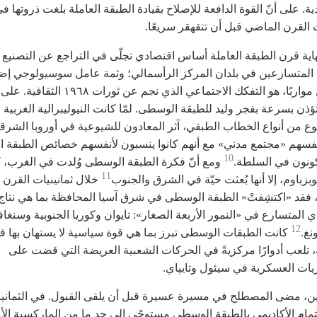
دية. على أنّ القوة الدافعة للإصلاح بقيادة الطبقة العاملة بلغت ذروتها ف
ت القرن الماضي قبل أن تتقهقر سريعًا.
اية قرن الطبقة العاملة أساس اقتصادي تجلّى في التراجع عن التصنيع
لة المتسارعين في بلدان المركز الرأسمالي؛ وثمة عامل سوسيولوجي إض
وإن يكن مواربًا، هو التفكك الاجتماعي الذي نجم عن ثورات
تؤذن بسرعة بفجر وليد للطبقة الوسطى. لمّا كانت النيوليبرالية الغربي
ع من أنواع الخطاب الطبقي، آثر المعادون للشيوعية في أوروبا الشرقي
أنفسهم «مجتمع مدني» مع أنهم كانوا ينسبون لأنفسهم خصائص الطبقة 
10
كونون في السلطة.
ومع أنّ فكرة الطبقة الوسطى وُلدت في الغرب، ك
11
بزباوم، إلا أنها بُعثت حيّة في الشرق والجنوب
خلال ثمانينيات القرن
فقد «اكتشِفتْ» الطبقة الوسطى في شرق آسيا المحافظة بما هي نتاج ا
ي المتسارع في «النمور الأربعة الصغار»: تايوان وكوريا الجنوبية وسنغا
12
نغ.
كانت الطبقات الوسطى تبرز بما هي قوة سياسية لا يستهان بها ف
 تلعب أدوارًا مركزيةً في الحركات الشعبية العريضة التي قضت على
ريات العسكرية في سيئول وتايپاي.
ن، مضى المصطلح في مسيرة عسيرة قبل أن يلقى القبول. في الثمانين
تمام الأكاديمي بالطبقة الوسطى مستوحًى إلى حد ما من الماركسية الأ