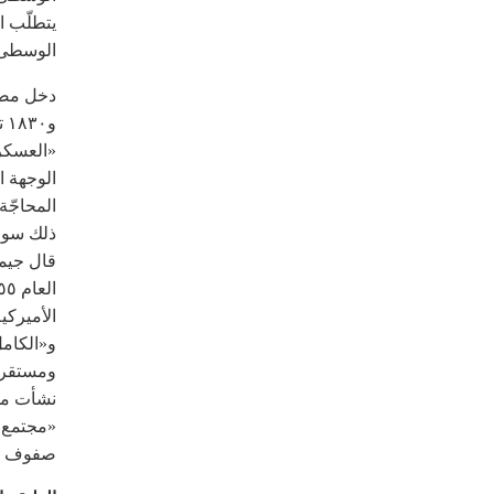
يتطلّب ا
الوسطى»
و٠
«العسكري
الوجهة ا
المحاجّة
ذلك سوف 
قال جيم
و«الكامل
ومستقر؟ 
نشأت مذا
«مجتمع ا
صفوف الط