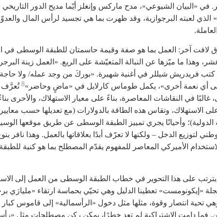
. في «البيان الشيوعي»، مدح ماركس وإنغلز أيّما مديح الدور التاريخي
 الذي لعبته البرجوازية، وقد ظهرت بما هي تجسيد لرأس المال والعدوّ ا
لعاملة.
رق لافت آخر: العمل بما هو صفة وقيمة حاسمتان للطبقة الوسطى في ا
شر، وهذا ما ميّزها عن النبالة المتعيّشة على الريع. «العمل زينة البرجر/
كتب فريدريش شيللر في أغنية شهيرة. «بوركَ من وجد عمله/ ولا حاجة 
8
ى أي نعمة أخرى»، يكمل طوماس كارلايل في «ماضٍ وحاضر»
تُعرَّف
غالبًا في النقاشات المعاصرة، بناءً على معيار الاستهلاك، والأحرى بناء
لى الاستهلاك، وتقاس هذه الطاقة بالدولارات (مع تعديلها حسب معايير 
 الدولية)؛ وأحيانًا يجري تمييز الطبقة الوسطى عن طريق موقعها الوس
طني لتوزيع الدخل – ولكنها لا تعرّف أبدًا بعلاقاتها بالعمل. وهذا نافر ب
لاستخدام الأميركي المعاصر للمفهوم يقدّم المصطلح بما هو كنية للطبقة
يترتب على هذا التحوير في خطاب الطبقة الوسطى من العمل إلى الاست
لة «إيكونومست» تعطينا الدليل وهي تحيّي بحماسة ارتقاء «مليارَي بر
ي تحية انتصار وقوة، مثلها مثل دخول «الرأسمالية» إلى قاموس كبار ا
ين. فما دامت الاشتراكية لم تعد خطرًا، يمكن ركن مصطلحات مثل «رأس