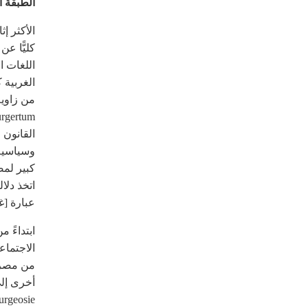
الطبقة ا
الأكثر إ
كليًّا ع
اللغات ا
الغربية 
Burgertum الألماني و«البرجوازية» geoisie
القانون 
وسياسية 
اتخذ دلا
عبارة [غ
ابتداءً 
الاجتماع
من مصرفي
أخرى إلى