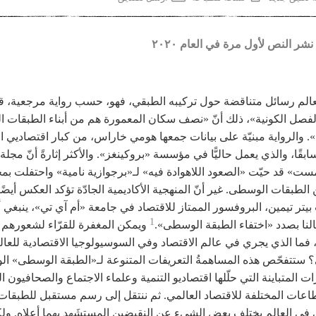
نشر النص لأول مرة في العام ٢٠٢٠
عالم رسائل متناقضة حول تركيبه الطبقي، فهو، حسب رواية مرجعية، قد
لفصل الكونية»، ذلك أنّ «نصف سكان المعمورة هم من أبناء الطبقات 
ة». والرواية مبنيّة على بيانات جمعها هومي خاراس، من كبار اقتصاديي ا
ابقًا، والذي يعمل حاليًّا في مؤسسة «بروكينغز». والأكثر إثارةً أنّ مجلة
ست» قد حيّت «الصعود اللاهوادة فيه» لـ«برجوازية نامية» واحتفلت بم
الطبقات الوسطى. غير أنّ المنهجية الأكاديمية الجادّة تؤكد العكس أيضًا
تر تيمين، البروفسور الممتاز للاقتصاد في جامعة «أم آي تي»، ينبغي 
1
لنا بصدد «اختفاء الطبقة الوسطى».
ويمكن المغفرة للقرّاء لشعورهم
 فما الذي يجري في عالم الاقتصاد وفي السوسيولوجيا الاقتصادية للعال
 ستتفحّص هذه المساهمةُ التعريفات المتنوعة لـ«الطبقة الوسطى» الو
ت المتباينة التي حلّلها اقتصاديو التنمية وعلماء الاجتماع والصحافيون ا
اعات المختلفة للاقتصاد العالمي. ثم ننتقل إلى رسم مستقبل للطبقات
ي العالم يختلف بعض الشيء عن النقيضين المستشَهد بهما أعلاه. ول