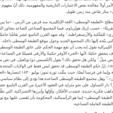
لأمر أولاً معالجة بعض الاعتبارات التاريخية والمفهومية، ذلك أنّ مفهوم 
 مثار نقاش منذ زمن طويل.
١٨٣ تقريبًا» - حسب إريك هوبْزباوم، فيما المجتمع الصناعي الصاعد يتجاوز ال
2
» للمَلَكية والأرستقراطية.
وقد شهد القرن التاسع عشر نقاشًا حاميًا
لتي يتّجه إليها ذاك المجتمع الجديد وحول موقع الطبقة الوسطى داخله. 
 الليبرالية تقول إنه يجب أن تقع مهمة الحكم على عاتق الطبقة الوسطى،
يتحقق حكمًا، لأنها «الجزء الأوفر حكمةً والأرقى فضيلةً في الجماعة»
3
س ميلّ.
ولكن هل تحقق ذلك؟ يقول [ألكسيس دو] توكفيل، في نص م
العام ١٨٥٥، إنّ حكم الطبقة الوسطى قد تحقق ليس فقط في الولايات المتحدة
الأميركية وإنما في فرنسا أيضًا، حيث مثّلت ثورة تموز/ يول
4
».
وهل مجتمع الطبقة الوسطى الصاعدة هذا يؤدي إلى نظام سياسي 
دار التساؤل على نحو متزايد في العقود الأخيرة من القرن التاسع عش
هب فكرية جديدة، حَشدت الأفكار، وأوّلها وأبرزها الاشتراكية، التي نظّ
لطبقة الوسطى» إنما هو الرأسمالية، المحكومة بأن يُقضى عليها مع تو
بقة العاملة الصناعية.