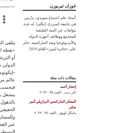
غوران ثيربورن
أستاذ علم اجتماع سويدي، يدّرس
في جامعة كمبردج، إنكلترا. له عدة
مؤلفات عن البنية الطبقية
للمجتمع ووظائف أجهزة الدولة
يتلقى ال
والأيديولوجيا وبعد الماركسية. حائز
على «جائزة لينين» للعام 2019
«نقطة ا
أو الثري
الدولي س
«إيكونوم
مقالات ذات صلة
عالم من 
فبحسب بي
إعجاز أحمد
ثائر ديب
،
العدد ٣٥ - ٢٠٢٢
ينشغل با
بالذهول،
المفكر الماركسي البرازيلي أمير
صادِر
الحقيقي؟
مايكل لووي
،
العدد ٣٤ - ٢٠٢٢
وللمسارا
عبر القط
الوسطى ف