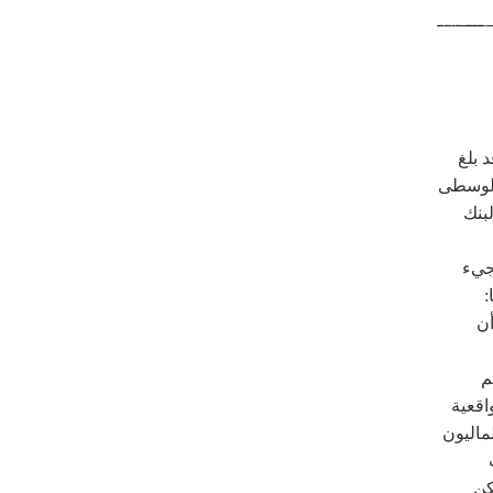
 بلغ
الوسطى
لبنك
جيء
:
أن
م
اقعية
لماليون
كن