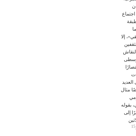
أن
 وكما يقول عالِم اجتماع
طبقة
ا
»، إلا
ثقفين
النقاش
بقة الوسطى
صارًا
ات
العديد
ًا مثال
ومي
، بقوله
ا إلى
ثين
15