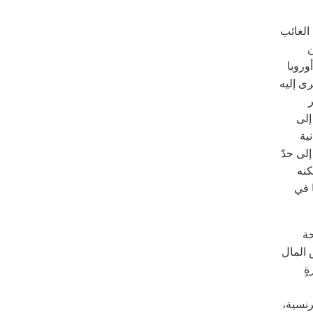
 الغائب
ن
وروبا
رى إليه
عبير
إلى
ية
لى حدّ
les الفرنسي. لكنه
ا في
حة
 المال
ٍ
 الفرنسية،