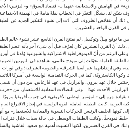
ية» في الهامش والاستعاضة عنهما بـ«اقتصاد السوق» و«البزنس/ الأعم
 يتبيّن لنا، يشكّل التغيّر في الخطاب نقلةً هامةً في الهيمنة الاجتماعي
ل ذلك أن نتفحّص الظروف التي أدّت إلى نشوء التفكير الجديد عن الطبق
في القرن الواحد والعشرين.
ما توقع مِيلّ وتوكفيل، لم يَفتتح القرن التاسع عشر نشوء عالم الطب
ذلك أنّ القرن العشرين كان يُعرَّف قبل أي شيء آخر بأنه عصر الطبق
 وعلى الرغم من أنّ الديموقراطية الاشتراكية والشيوعية وُلدتا في أوروبا، 
 الطبقة العاملة تحوّلت إلى نموذج عالمي، نشاهده في الثورتين الصينية
مية، وفي ارتداداتهما عبر آسيا الشرقية والجنوبية الشرقية؛ وفي ثورات
وكوبا الكاسترويّة، كما في الحركة التقدمية الواسعة في أميركا اللاتيني
رجنتين خلال عهد پيرون، والبرازيل في عهد ڤارغاس، من دون أن ننس
 البرازيلي الأحدث عهدًا – وفي النضالات المعادية للاستعمار، من «حزب
 بقيادة نهرو إلى «المؤتمر الوطني الأفريقي» في جنوب أفريقيا مرورًا
كية العربية. كانت الطبقة العاملة القوة الرئيسة في إنجاز الاقتراع العام
إلى كونها الحليف الرئيس للحركات النسوية والمعادية للاستعمار– مع أنها 
حليفًا نموذجيًّا. وكانت الطبقات الوسطى في حالة سبات خلال فترات ال
 تلك في القرن العشرين، لكنها اكتسبت أهمية مع صعود الفاشية والس