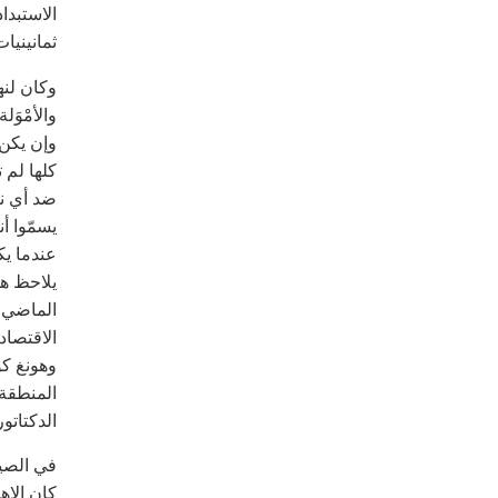
الاستبدا
ثمانينيا
وكان لنه
والأمْوَ
كلها لم 
ضد أي نو
يسمّوا 
عندما ي
يلاحظ هو
الماضي، 
الاقتصاد
وهونغ كو
المنطقة،
الدكتاتو
في الصي
كان الاه