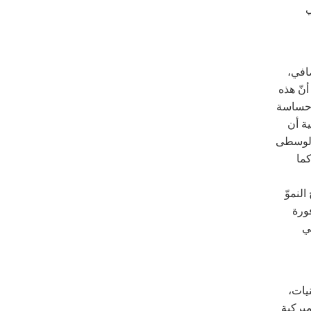
ي
افي،
 ١٩٦٨ الثقافية. على أنّ هذه
ة حساسة
ة أن
الوسطى
ما
لنموّ
فورة
ي
يات،
ميركية