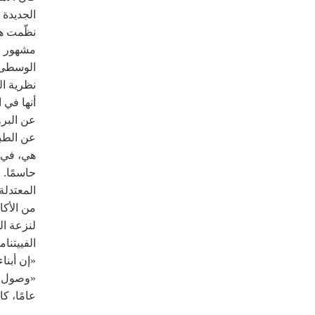
الجديدة 
مشهور با
الوسطى» 
نظرية ا
أنها في 
عن البرو
هي، في ج
حاسمًا. 
المعتدل
من الأكا
لنزعة ال
الفييتنا
«إن أبنا
«وصول مل
عامًا، ك