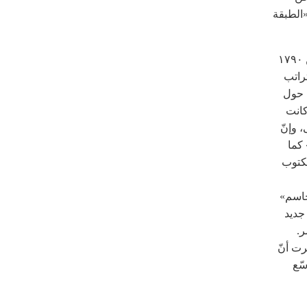
«الطبقة
دخل مصطلح «الطبقة الوسطى» اللغة الإنكليزية منذ قرنين من الزمن - «ما بين ١٧٩٠
تراتب
 حول
كانت
 وإنّ
 كما
كتوب
يو ١٨٣٠ انتصارها «الحاسم»
جديد
ر.
رت أنّ
سّع