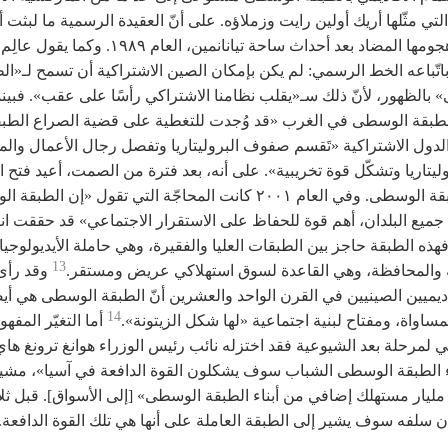
التي مثّلها أريك أولين رايت وزملاؤه. على أنّ العقيدة الرسمية ما لبثت 
نظّمت هجومها المضاد بعد أحداث ساحة تيانانمين، العام ١٩٨٩.
تّباعه الخط الرسمي: لم يكن بإمكان الصين الاشتراكية أن تسمح لـ«ال
بالظهور، لأنّ ذلك سـ«يقلب نظامنا الاشتراكي رأسًا على عقب». فبينم
لطبقة الوسطى في الغرب «قد وُجدت للتغطية على قضية الصراع الطبقي
الدول الاشتراكية «تَقسم صفوف البروليتاريا وتفصل رجال الأعمال والم
ليتاريا وتشكّل قوة تخريبية». على أنه، بعد فترة من الصمت، أعيد فتح 
عن الطبقة الوسطى. وفي العام ٢٠٠١ كانت المحاجّة التي تقول «إن الط
ميع البلدان، أهم قوة للحفاظ على الاستقرار الاجتماعي» قد حققت انت
فهذه الطبقة حاجز بين الطبقات العليا والفقيرة، وهي حاملة الأيديولوجي
13
ة والمحافظة، وهي القاعدة لسوق استهلاكي عريض ومستقر.
وقد رأى 
ديميين الصينيين في القرن الواحد والعشرين أنّ الطبقة الوسطى هي أيض
14
مساواة، ومفتاح لبنية اجتماعية «لها شكل الزيتونة».
أما التغيّر المفه
مي لمرحلة بعد الشيوعية فقد اختزله نائب رئيس الوزراء هوانغ ترونغ هاي
ء الطبقة الوسطى الشباب سوف يشكلون القوة الدافعة في آسيا»، مشيرً
يار مستهلك إضافي من أبناء الطبقة الوسطى» [إلى الأسواق]. قبل ثلا
ان سلفه سوف يشير إلى الطبقة العاملة على أنها هي تلك القوة الدافعة.