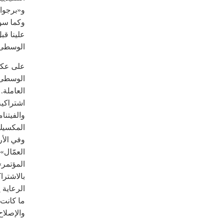
و«برجواز
وكما سوف
علينا قب
الوسطى 
على عكس 
الوسطى، 
العاملة.
اشتراكية
والفيتنا
المكسيك 
وفي الأ
العمّال»
المؤتمر»
بالاشترا
الرعاية 
ما كانت 
والإصلاح