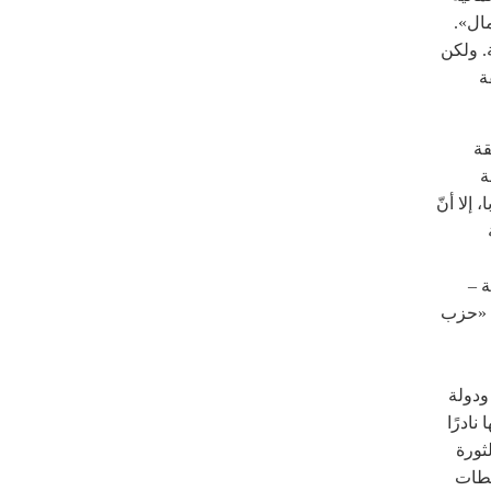
ال».
ة. ولكن
ة
قة
ة
إلا أنّ
ة –
ى «حزب
 ودولة
نادرًا
ثورة
لطات