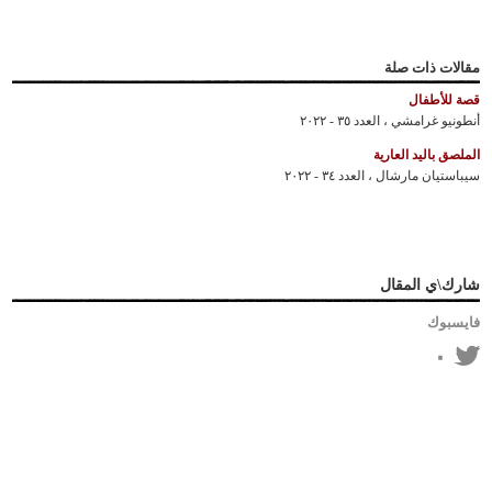
مقالات ذات صلة
قصة للأطفال
أنطونيو غرامشي
،
العدد ٣٥ - ٢٠٢٢
الملصق باليد العارية
سيباستيان مارشال
،
العدد ٣٤ - ٢٠٢٢
شارك\ي المقال
فايسبوك
٠