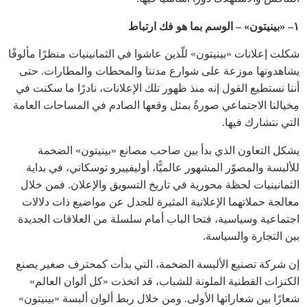
١– «بينيتون» – الوسم بما هو فك ارتباط
شكلت إعلانات «بينيتون» للّذين عاشوا في الثمانينيات منظرًا مألوفًا
يشاهدونها موزعة على شوارع مدننا والمحطات والمطارات. حتى
أننا نستطيع القول إنه منذ ظهور تلك الإعلانات، نادرًا ما سكنت في
مِخيالنا الاجتماعي صورةٌ بمثل وقعها الصادم في المساحات العامة
التي نتشارك فيها.
يشكل التعاون الذي بدأ بين صاحب مصانع «بينيتون» الضخمة
للألبسة والمصوّر المشهور عالميًّا، أوليفييرو توسكاني، في بداية
الثمانينيات لحظة محورية في تاريخ التسويق والإعلان. فمن خلال
معالجة حملاتهما الإعلانية المثيرة للجدل عن مواضيع ذات دلالات
اجتماعية وسياسية، فتحا الباب أمام سلسلة من العلاقات الجديدة
بين التجارة والسياسة.
إن شركة تصنيع الألبسة الضخمة، التي بدأت كمحترف صغير يصنع
الكنزات القطنية الملونة للشباب، قد اتخذت «كل ألوان العالم»
شعارًا بين شعاراتها الأولى. ومن خلال ربط ألوان ألبسة «بينيتون»