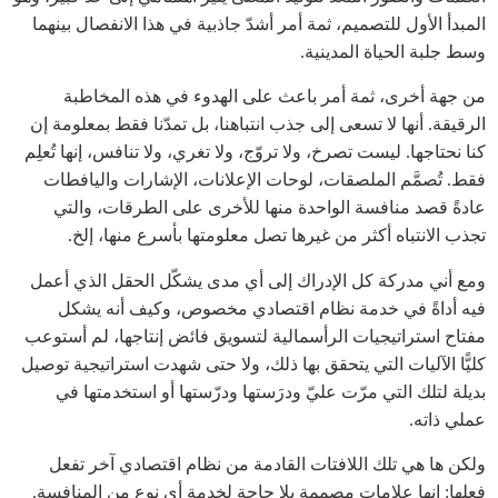
المبدأ الأول للتصميم، ثمة أمر أشدّ جاذبية في هذا الانفصال بينهما
وسط جلبة الحياة المدينية.
من جهة أخرى، ثمة أمر باعث على الهدوء في هذه المخاطبة
الرقيقة. أنها لا تسعى إلى جذب انتباهنا، بل تمدّنا فقط بمعلومة إن
كنا نحتاجها. ليست تصرخ، ولا تروّج، ولا تغري، ولا تنافس، إنها تُعلِم
فقط. تُصمَّم الملصقات، لوحات الإعلانات، الإشارات واليافطات
عادةً قصد منافسة الواحدة منها للأخرى على الطرقات، والتي
تجذب الانتباه أكثر من غيرها تصل معلومتها بأسرع منها، إلخ.
ومع أني مدركة كل الإدراك إلى أي مدى يشكّل الحقل الذي أعمل
فيه أداةً في خدمة نظام اقتصادي مخصوص، وكيف أنه يشكل
مفتاح استراتيجيات الرأسمالية لتسويق فائض إنتاجها، لم أستوعب
كليًّا الآليات التي يتحقق بها ذلك، ولا حتى شهدت استراتيجية توصيل
بديلة لتلك التي مرّت عليّ ودرَستها ودرّستها أو استخدمتها في
عملي ذاته.
ولكن ها هي تلك اللافتات القادمة من نظام اقتصادي آخر تفعل
فعلها: إنها علامات مصممة بلا حاجة لخدمة أي نوع من المنافسة.