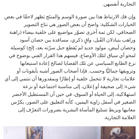
التجارية أنفسهن.
وإن فك الارتباط هذا بين صورة الوسم والمنتَج يَظهر لاحقًا في بعض
الخيارات الشكلية: واضح أن بعض الصور هي نتاج التصوير
الصحافي، لكن ثمة أخرى تصوّر مواضيع على خلفية بيضاء (راهبة
وراهب يتبادلان القُبل، واقٍ ذكري، مسافدة بين حصان أسود
وحصان أبيض، مولود جديد لم يُقطع حبل سرّته بعد، إلخ) كوسيلة
لمحو أي سياق لتلك الأوضاع. فيسهم هذا القرار الفني بوضوح في
نزع الطابع السياسي عن تلك القضايا لصالح إعادة استيعابها
وتزويقها جماليًّا وحسب. فإذا أصحاب الصور أشبه بأيقونات أو
علامات تجارية لا تتحمل خلفية أو إطارًا وبمقدورها أن تنتمي إلى أي
شيء: إلى صحيفة أو إعلان، إلى مناسبة اجتماعية أو نزعة
استهلاكية، إلى الحياة أو السوق، في حين أن المستطيل الأخضر
الصغير في أسفل زاوية اليمين، كأنه التعليق على الصور، يكرّس
معانيها ويربط تسليعَ المأساة البشرية بضرورات التعرّف إلى
العلامة التجارية.
bid33_p.121_1.jpeg