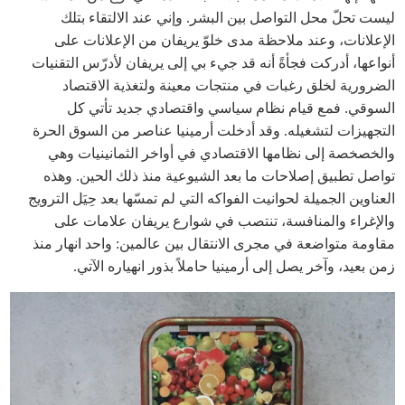
ليست تحلّ محل التواصل بين البشر. وإني عند الالتقاء بتلك
الإعلانات، وعند ملاحظة مدى خلوّ يريفان من الإعلانات على
أنواعها، أدركت فجأةً أنه قد جيء بي إلى يريفان لأدرّس التقنيات
الضرورية لخلق رغبات في منتجات معينة ولتغذية الاقتصاد
السوقي. فمع قيام نظام سياسي واقتصادي جديد تأتي كل
التجهيزات لتشغيله. وقد أدخلت أرمينيا عناصر من السوق الحرة
والخصخصة إلى نظامها الاقتصادي في أواخر الثمانينيات وهي
تواصل تطبيق إصلاحات ما بعد الشيوعية منذ ذلك الحين. وهذه
العناوين الجميلة لحوانيت الفواكه التي لم تمسّها بعد حِيَل الترويج
والإغراء والمنافسة، تنتصب في شوارع يريفان علامات على
مقاومة متواضعة في مجرى الانتقال بين عالمين: واحد انهار منذ
زمن بعيد، وآخر يصل إلى أرمينيا حاملاً بذور انهياره الآتي.
bid33_p.123_3.png