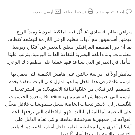
إضافة تعليق جديد
نسخة للطباعة
أرسل لصديق
يترافق نظام اقتصادي تُشكّل فيه الملكيةُ الفرديةُ ومبدأ الربح
قيمتين أساسيتين مع أدوات تنظيم الوعي اللازمة لتوسّعه كنظام.
بما أن دور المصمم الغرافيكي يتعلق بالتعبير عن أفكار، وتوصيل
معلومات، وبناء اللغة البصرية للثقافة العامة اليومية، يترتب علينا
التأمل في الطرائق التي يساعد فيها عملنا على تنظيم ذاك الوعي.
سأنظر أولاً في دراسة حالتين على هامش الكيفية التي يعمل بها
الوسم عادةً وفي هذا الفعل بما هو الدليل على آليات معقدة يخدم
التصميم الغرافيكي من خلالها ثقافةَ الاستهلاك: من استراتيجيات
الوسم التي تعتمدها شركة «بينيتون» Benetton متعددة الجنسيات
للألبسة، إلى الاستراتيجيات الخاصة بمحل سندويشات فلافل محلّي
على الناصية. أما المثال الثالث، فهو اليافطات التي يرفعها باعة
الفواكه في جمهورية سوفييتية سابقة، والتي تقدّم الدليل على
أشكال أخرى من المخاطبة العامة داخل أنظمة اقتصادية لا يلعب
التنافس والاستهلاك دورًا أساسيًّا فيها.