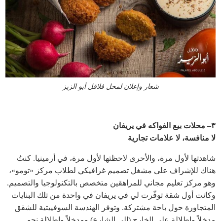
شعار وإعلان لمحل فلافل أبو الزيز
٣– محلات بيع الفواكه في يريفان
لا منافسة، لا علامات تجارية
شاهدتها لأول مرة، والأحرى لاحظتها لأول مرة، في أرمينيا. كنتُ
هناك للإشراف على مشغل تصميم غرافيكي لطلاب مركز «تومو»،
وهو مركز تعليم مجاني للمراهقين متخصص بالتكنولوجيا والتصميم.
وكانت أول شقة توفّرت لي في يريفان في واحدة من تلك البنايات
المتجاورة حول باحة مشتركة. وتوفر الهندسة السوفييتية للشقق
مدخلاً وإطلالة على الخارج (إلى الشارع) ومدخلاً وإطلالة نحو