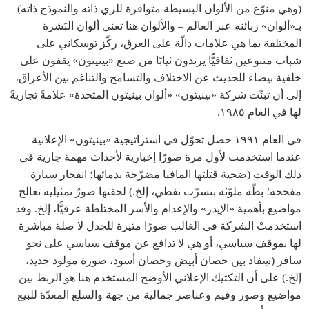
(وهي منوّع من الألوان البسيطة متوافرة للزي ذاته والنموذج ذاته)
بـ«ألوان» زبائنه عبر العالم – والألوان هنا تعني ألوان البَشرة
المختلفة بما هي علامات دالّة على العرق، ركّز توسكاني على
شباب متنوعين ثقافيًّا يرتدون ثيابًا من صنع «بينيتون» يقفون على
خلفية بيضاء للحديث عن الاختلاف والتسامح والتناغم بين الأعراق،
إلى أن تبنّت شركة «بينيتون» «ألوان بينيتون المتحدة» علامةً تجاريةً
لها في العام ١٩٨٥.
في العام ١٩٩١ حصل تحوّل في استراتيجية «بينيتون» الإعلانية
عندما استخدمت لأول مرة صورًا إخبارية لأحداث مهمة جارية في
ذلك الوقت (ضحية قتلتها المافيا مضرّجة بدمائها؛ انفجار سيارة
مفخخة؛ بطّة ملوّثة بتسرّب نفطي، إلخ.) لحقتها صورٌ تمثيلية تعالج
مواضيع بأهمية «الإيدز» والإعدام والأسر المختلطة عرقيًّا، إلخ. وقد
استخدمتْ الشركة في الغالب صورًا مثيرة للجدل لا صلة مباشرة
لها بموقف سياسي، أو هي لا تدافع عن موقف سياسي على نحو
سافر (سِفاد بين حصان أبيض وحصان أسود، صورة مولود جديد،
إلخ.) على أن التكتيك الإعلاني الأوضح المستخدم هنا هو الربط بين
مواضيع وصور وقيم وعناصر جمالية من جهة والسلع المعدّة للبيع