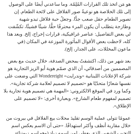
هو مَن اتخذ تلك القرارات المُلِمّة. وما ساعدني أيضًا على الوصول
إلى تلك الخلاصة هو نوعيةُ صور الفلافل على لائحة الطعام. إن
تصوير الطعام حقل صعب جدًّا. وجعلُ حبة فلافل تبدو شهية
وطازجة يتطلب أن يكون المرء محترفًا حقًّا. شيئًا فشيئًا، تكشّفت
لي بعض التفاصيل: عناصر غرافيكية، قرارات إخراج، إلخ. وبعد هذا
كله، لاحظت بعض الأقوال المأثورة الموزعة في المكان (في
ماعون المخللات، على الجدار، إلخ).
بعد شهر من ذلك، اكتشفتُ بمحض الصدفة، خلال حديث مع بعض
المصممين من أصدقائي، أن الذي صمّم هوية أبو الزيز التجارية هو
شركة الإعلانات اللبنانية «وندرايت» Wondereight التي وضعت على
نفسها شعارًا متحدّيًا هو «تصميم لا تصميم لعلامة شركة تجارية».
وكما ورد في الموقع الالكتروني: «المهمة هي تصميم هوية تجارية بلا
تصميم لمفهوم طعام الشارع». وبعبارة أخرى: «لا تصميم على
الإطلاق».
عمومًا تتولى عملية الوسم تقليدَ محلات بيع الفلافل في بيروت من
خلال مقاربة أنظف وأكثر استهدافًا. «حتى أن الاسم يعكس اسم
التحبب الشعبي الذي يعطى لمن اسمه زياد (وهو اسم زبوننا)».