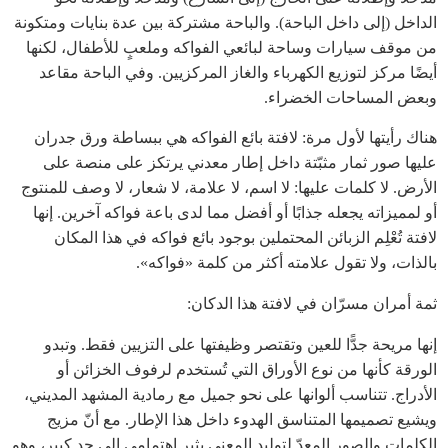
الداخل (إلى داخل الباحة). والباحة مشتركة بين عدة بنايات ومتكونة
من موقف سيارات وساحة لبائعي الفواكه وملعبٍ للأطفال، لكنها
أيضًا مركز لتوزيع الكهرباء والغاز المركزيين. وفي الباحة مقاعد
وبعض المساحات الخضراء.
هناك رأيتها لأول مرة: لافتة بائع الفواكه هي ببساطة ورق جدران
عليها صور ثمار مثبّتة داخل إطار معدني يرتكز على منصة على
الأرض. لا كلمات عليها: لا اسم، لا علامة، لا شعار، لا وصف للمنتوج
أو لمميزاته يجعله جذابًا أو أفضل مما لدى باعة فواكه آخرين. إنها
لافتة تُعْلِم الزبائن المحتملين بوجود بائع فواكه في هذا المكان
بالذات، ولا تقول علامته أكثر من كلمة «فواكه».
ثمة أمران مسرّان في لافتة هذا الدكان:
إنها مريحة جدًّا للعين وتقتصر وظيفتها على التزيين فقط. وتبدو
الورقة كأنها من نوع الأوراق التي تُستخدم لرفوف الخزائن أو
الأدراج. تتناسب ألوانها على نحو جميل مع رمادية المشهد المديني،
ويشيع تصميمها المتناسق الهدوء داخل هذا الإطار. مع أنّ مزيج
الكلمات والصور المعدّ لتوليد المعنى يثير اهتمامي إلى حد كبير، وهو