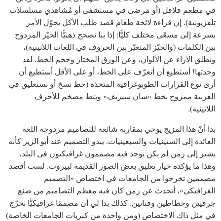
في مطعم فلافل (أو مَرضى في مستشفى أو مُشاهدي مسلسلات
تلفزيونية). إن قراءة لائحة طعام قصد طلب الأكل يحوّل الأمر
بسرعة إلى مسعًى مختلف كليًّا: إذا بنا نصحح ذهنيًّا الحيّز المزدوج
بين الكلمات (والحيّز المتغيّر بين الحروف في اللغات اللاتينية)،
ونطلق الآراء عن الألوان، وعن الورق المختار وحجم الخط. لقد
وجدتها! أستطيع أن أتعرّف على الخط، أو على الأقل أستطيع أن
أرى نوع القرارات الطوبوغرافية المتخذة (خط نسخ أو نستعليق في
العربية ممزوج بخط «سان سيريف» وبَنط مضخم للأحرف
اللاتينية).
بدا أنّ هذا المزيج يوحي بمقاربة شائعة للتصاميم مزدوجة اللغة
العائدة إلى الستينيات والسبعينيات. يبدو التصميم عند أبو الزيز كأنه
يشير إلى زمن لم يكن يوجد فيه مصممون غرافيكيون في البلد،
وهذا ما يؤكده خيار تعليق بعض الصور القديمة لبيروت. لست أقصد
مصممين تخرجوا من الجامعات في اختصاص «التصميم
الغرافيكي»، أتحدث عن زمن كان فيه معظم التصاميم من صنع
حِرفيين وخطاطين وفنانين. كذلك بدا لي أن مصممًا غرافيكيًّا تخرّج
في مثل ذاك الاختصاص (ومن واحدة من كبريات الجامعات الخاصة)