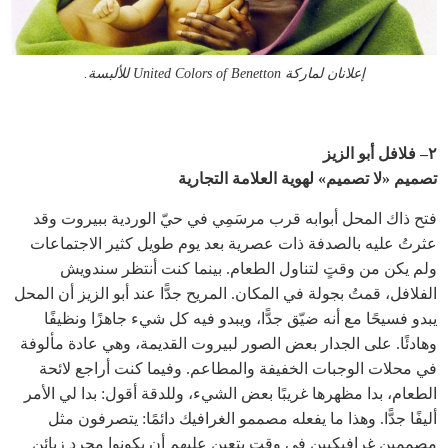
إعلانان لماركة United Colors of Benetton للألبسة.
٢– فلافل أبو الزيز
تصميم «لا تصميم» لهوية العلامة التجارية
فتح ذاك المحل أبوابه قرب مرسَمِي في حيّ الوردية ببيروت وقد
عثرتُ عليه بالصدفة ذات عصرية بعد يوم طويل كثير الاجتماعات
ولم يكن من وقتٍ لتناول الطعام. بينما كنت أنتظر سندويش
الفلافل، قمتُ بجولة في المكان. المريح جدًّا عند أبو الزيز أن المحل
يبدو فسيحًا مع أنه ضيّق جدًّا، ويبدو فيه كل شيء جاهزًا ونظيفًا
وهادئًا. على الجدار بعض الصور لبيروت القديمة، وهي عادة مألوفة
في محلات الوجبات الخفيفة والمطاعم. وفيما كنت أراجع لائحة
الطعام، بدا مظهرها غريبًا بعض الشيء، وللدقة أقول: بدا لي الأمر
أليفًا جدًّا. وهذا ما يفعله مصممو الغرافيك دائمًا: يتصرفون مثل
مصممين غرافيكيين في وقت يتعين عليهم أن يكونوا مجرد زبائن