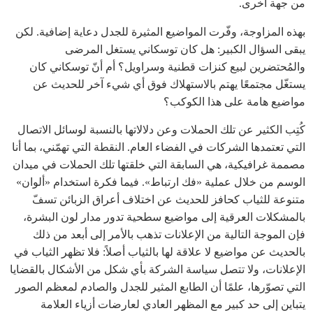
من جهة أخرى.
بهذه المزاوجة، وفّرت المواضيع المثيرة للجدل دعاية إضافية. لكن
يبقى السؤال الكبير: هل كان توسكاني يستغل المرضى
والمُحتضرين لبيع كنزات قطنية وسراويل؟ أم أنّ توسكاني كان
يستغّل مجتمعًا يهتم بالاستهلاك فوق أي شيء آخر للحديث عن
مواضيع هامة على هذا الكوكب؟
كُتِب الكثير عن تلك الحملات وعن دلالاتها بالنسبة لوسائل الاتصال
التي تعتمدها الشركات في الفضاء العام. النقطة التي تهمّني، بما أنا
مصممة غرافيكية، هي السابقة التي خلقتها تلك الحملات في ميدان
الوسم من خلال عملية «فك ارتباط». فيما فكرة استخدام «ألوان»
متنوعة للثياب كحافز للحديث عن اختلاف أعراق الزبائن تسفّ
بالمشكلات العرقية إلى مواضيع سطحية تدور مدار لون البشرة،
فإن الموجة التالية من الإعلانات تذهب بالأمر إلى أبعد من ذلك
بالحديث عن مواضيع لا علاقة لها بالثياب أصلاً: فلا تظهر الثياب في
الإعلانات، ولا تتصل سياسة الشركة بأي شكل من الأشكال بالقضايا
التي تصوّرها، علمًا أن الطابع المثير للجدل والصادم لمعظم الصور
يتباين إلى حد كبير مع المظهر العادي لعارضات أزياء العلامة