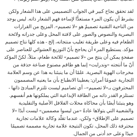
لقد تحقق نجاح كبير في الجواب التصميمي على هذا الشعار ولكن
بشرط أن يكون المرء مستعدًّا لإساءة فهم الشعار ذاته. ليس يوجد
من الناحية التقنية تصميمٌ هو «لا تصميم». المزيج من القرارات
البصرية والنصوص والصور على لافتة المحل وعلى جدرانه ولائحة
الطعام فيه وعلى طريقة تعليب منتجاته، إلخ - هذه كلها نتاج تصميم
مؤكد. يستطيع المرء أن يحاجج بأنّ التوزيع العشوائي للعناصر على
صفحةٍ يمكن أن ينتج من «لا تصميم» للائحة طعام، مثلاً، لكنّ المؤكد
أنّ ما أنتجته «وندرايت» إنما هو طاقم مصنوع صناعة حذقة من
مخرجات الهوية البصرية. علمًا أن ما ينبئنا به هذا عن وسم العلامة
التجارية عمومًا أمران: يعطينا الانطباع بأن ما يعنيه المصممون
المحترفون بـ«لا تصميم»– أي تصاميم ليست تلتزم المبادئ ذاتها -
تستلزم القدر ذاته من الطاقة الإبداعية التي يملكونها هم أنفسهم.
وهو ينبئنا أيضًا بأن محاكاة محلات الفلافل الأصلية والتقليدية
والشعبية التي يتولاها عادةً «من ليسوا مصممين» ليست أبدًا «لا
تصميم على الإطلاق» ولكن، عندما تقلّد وكالة علامات تجارية
محترفة ذلك المحل، تكون النتيجة علامة تجارية مصممة تصميمًا
جيدًا وعلى حد أدنى من الجمال.