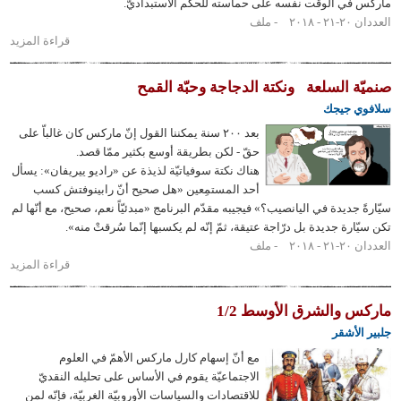
ي الوقت نفسه على حماسته للحكم الاستبداديّ.
٢٠١
ملف
قراءة المزيد
حول
ماركس
والدولة
ة السلعة
ونكتة الدجاجة وحبّة القمح
 جيجك
بعد ٢٠٠ سنة يمكننا القول إنّ ماركس كان غالباّ على
حقّ - لكن بطريقة أوسع بكثير ممّا قصد.
هناك نكتة سوفياتيّة لذيذة عن «راديو ييريفان»: يسأل
أحد المستمِعين «هل صحيح أنّ رابينوفتش كسب
جديدة في اليانصيب؟» فيجيبه مقدّم البرنامج «مبدئيّاً نعم، صحيح، مع أنّها لم
رة جديدة بل درّاجة عتيقة، ثمّ إنّه لم يكسبها إنّما سُرقتْ منه».
٢٠١
ملف
قراءة المزيد
حول
صنميّة
السلعة
 والشرق الأوسط 1/2
لأشقر
مع أنّ إسهام كارل ماركس الأهمّ في العلوم
الاجتماعيّة يقوم في الأساس على تحليله النقديّ
للاقتصادات والسياسات الأوروبيّة الغربيّة، فإنّه لمن