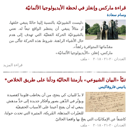
ماركس وإنغلز في لحظة الأيديولوجيا الألمانيّة
عادة
«ليست الشيوعيّة بالنسبة إلينا حالةً ينبغي خلقها،
أو مثالاً ينبغي أن ينتظم الواقع تبعاً له. نعني
بالشيوعيّة الحركة الفعليّة التي تهدف إلى هدم
حال الأشياء الراهنة. شروط هذه الحركة تتأتّى من
مقدّماتها المتوافرة راهناً».
ماركس، إنغلز، «الأيديولوجيا الألمانيّة»
٢٠١
ملف
قراءة المزيد
حول قراءة
ماركس
وإنغلز في
«البيان الشيوعي» بأزمتنا الحاليّة ودلَنا على طريق الخلاص*
لحظة
فاروفاكيس
الأيديولوجيا
لا بدّ للبيان، كي ينجح، من أن يخاطب قلوبنا كقصيدة
الألمانيّة
ويؤثّر في الذّهن بصور وأفكار جديدة إلى حدٍّ مدهش.
ينبغي له أن يفتح أعيننا على الأسباب الحقيقيّة
للتغيّرات المذهلة، المُربِكة، المثيرة التي تحدث حولنا،
ن الإمكانيّات التي يعجّ بها واقعنا الحاليّ.
٢٠١
ملف