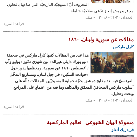
المعروف أنّ المنهجيّة التاريخيّة التي صاغها بالتعاون
ريش إنغلز تدّعي صلاحيّة شاملة.
٢٠١
ملف
قراءة المزيد
حول
ماركس
والشرق
 عن سورية ولبنان، ١٨٦٠
الأوسط
اركس
1/2
هذا عدد من المقالات كتبها كارل ماركس في صحيفة
«نيو يورك دايلي هيرالد» بين شهرَي تمّوز / يوليو وآب
/ أغسطس ١٨٦٠ عن سورية، ومعظمها يدور حول
«حوادث الستّين» في جبل لبنان، ومشاريع التدخّل
ّ فيه بعد مذابح دمشق بحجّة حماية المسيحيّين. المقالات دالّة على
اركس الصحافيّ المعمّق والمكثّف وما فيه من اعتمادٍ على المراجع
حليل.
٢٠١
ملف
قراءة المزيد
حول
مقالات
عن
ة البيان الشيوعي
تعاليم الماركسية
سورية
 أنغلز
ولبنان،