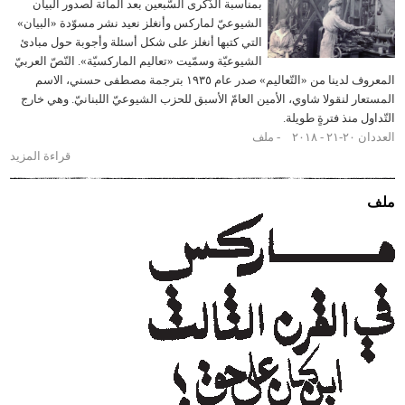
بمناسبة الذّكرى السّبعين بعد المائة لصدور البيان
١٨٦٠
الشيوعيّ لماركس وأنغلز نعيد نشر مسوّدة «البيان»
التي كتبها أنغلز على شكل أسئلة وأجوبة حول مبادئ
الشيوعيّة وسمّيت «تعاليم الماركسيّة». النّصّ العربيّ
المعروف لدينا من «التّعاليم» صدر عام ١٩٣٥ بترجمة مصطفى حسني، الاسم
ر لنقولا شاوي، الأمين العامّ الأسبق للحزب الشيوعيّ اللبنانيّ. وهي خارج
 منذ فترةٍ طويلة.
٢٠١
ملف
قراءة المزيد
حول
مسودّة
البيان
الشيوعي