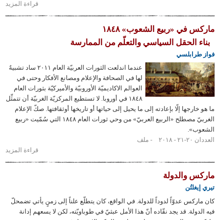
قراءة المزيد
حول تنبّأ
«البيان
الشيوعي»
في «ربيع الشعوب» ١٨٤٨
بأزمتنا
 الحقل السياسي والتعلّم من الممارسة
الحاليّة
رابلسي
ودلَنا على
طريق
عندما اندلعت الثورات العربيّة العام ٢٠١١ ساد تشبيهٌ
الخلاص*
لها في الصحافة والإعلام ومصانع الأفكار وحتى في
العوالم الاكاديميّة الأوروبيّة والأميركيّة بثورات العام
١٨٤٨ في أوروبا. لا تستطيع المركزيّة الغربيّة أن تتمثِّل
رجها إلّا بإعادته إلى ما يحيل إلى حياتها أو تاريخها أوثقافتها. صكّ الإعلام
الغربيّ مصطلح «الربيع العربيّ» من وحي ثورات العام ١٨٤٨ التي سُمّيت «ربيع
».
٢٠١
ملف
قراءة المزيد
حول
ماركس
في «ربيع
 والدولة
الشعوب»
لتُن
١٨٤٨
س عدوّاً لدوداً للدولة. في الواقع، كان يتطلّع علناً إلى زمنٍ يأتي تضمحلّ
لة. قد يجد نقّاده أنّ هذا الأمل عبثيّ في طوباويّته، لكن لا يسعهم إدانة