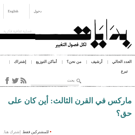
 المحتوى الرئيسي
دخول
English
فصلية ثقافية فكرية
لحالي
أرشيف
من نحن؟
أماكن التوزيع
إشتراك
‏بحث ‏
استمارة البحث
نا
س في القرن الثالث: أين كان على
•
للمشتركين فقط.
إشترك هنا
.