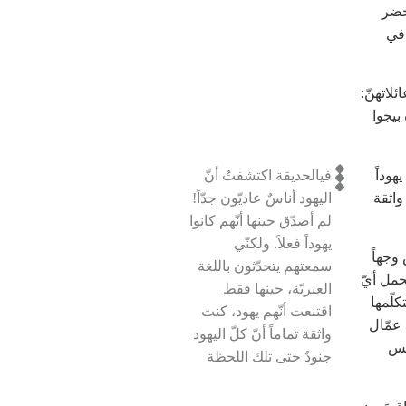
خضر
 في
اتهنّ:
بيجوا
هوداً
في
الحديقة اكتشفتُ أنّ
واثقة
اليهود أناسٌ عاديّون جدّاً!
لم أصدّق حينها أنّهم كانوا
يهوداً فعلاً. ولكنّي
وجهاً
سمعتهم يتحدّثون باللغة
حمل أيّ
العبريّة، حينها فقط
كلّمها
اقتنعت أنّهم يهود، كنت
 عمّال
واثقة تماماً أنّ كلّ اليهود
لبس
جنودٌ حتى تلك اللحظة