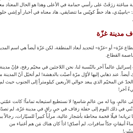
مباغتة زرَقَتْ على رأسي حمامة في الأعلى وهذا هو الحال المعتاد م
 «ياسِيْدي، هاد حظّ كويّس ما تتضايقي، هاد معناه في أخبار أو إشي حلو
ف مدينة غزّة
اع غزّة» أو «غزّة» لتحديد أبعاد المنطقة، لكن غزّة أيضاً هي اسم المدين
اصمة القطاع.
سرائيل عالماً آخر بالنّسبة لنا، نحن اللاجئين في مخيّم رفح، فإنّ مدينة 
يضاً. عند ذهابي إليها لأوّل مرّة أصبْت بالدهشة! لم أتخيّل أنّ المدينة 
الحدّ عن المخيّم الذي يبعد حوالي الأربعين كيلومتراً إلى الجنوب حيث لم
ٌ آخر!
لى عالمٍ، ويا له من عالمٍ شاسع! لا نستطيع استيعابه تماماً! كانت عمّتي
تْني في ذلك اليوم إلى حفلة زفاف في حيٍ راقٍ في مدينة غزّة، لم تصدّ
تريانه! فيلّا فخمة محاطة بأشجار عالية، مرأباً كبيراً للسيّارات، رجالاً ب
اءً أنيقاتٍ جدّاً سافرات. لم أصدّق! اذاً كان هناك مَن هم أغنياء من
يّين!