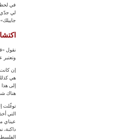
في لحظة 
لي جدّي:
جاييلك».
اكتشا
نقول «قط
وتعتبر ع
إن كانت إ
هي كذلك أ
إلى هذا 
هناك شيء
توغّلت إ
التي أخذ
عيناي ما 
داكنة، نس
الفلسطين