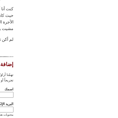
كنت أنا 
حيث كان 
الأجرة ا
مشيت وأ
لم أكن ت
إضافة 
تهمّنا آراؤ
تجريحاً أو
‏اسمك ‏
‏البريد الإل
محتويات هذا