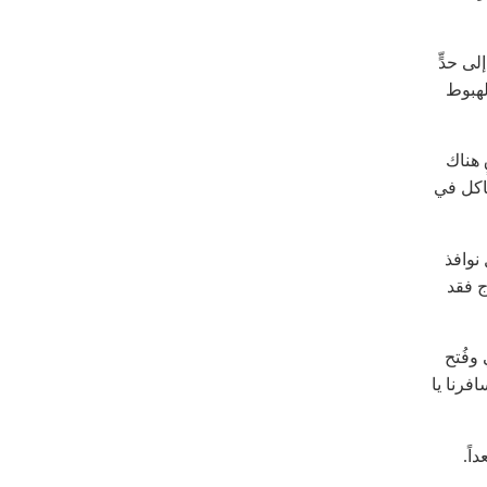
ى حدٍّ
لهبوط
 هناك
اكل في
نوافذ
ج فقد
وفُتح
فرنا يا
اً.