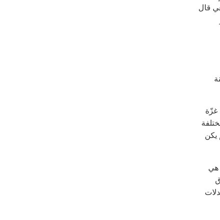
عي قال
ة
غزّة
مختلفة
 يكن
 هي
ق
بدلات