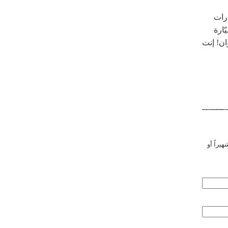
ارات
ّارة
ان! إنت
هيراً أو