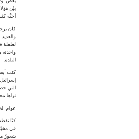
بعض أولا
بيْن هؤل
أحبَّه كثير
كان يرجع
والعديد 
لطفلة في
واحدة، و
البلدة.
كنت أيضا
إسرائيل،
التي حظي
نراها م
عوام ال
كنّا نقطف
في مخيّم
شعورٌ مف