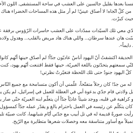
نفسنا بعدها بقليل جالسين على العشب في ساحة المستشفى. اللون الأ
 من كلّ اتّجاه! لا أصدّق عينيّ! لم أر مثل هذه المساحات الخضراء هناك
حيث كبرْت.
ي معي تلك السيّدات ممدّدات على العشب حاسرات الرّؤوس برفقة عائل
ّت هان عندها سرطان... واللي هناك هاد مريض بالقلب... وهدول ولاده 
دايماً».
الحديقة اكتشفتُ أنّ اليهود أناسٌ عاديّون جدّاً! لم أصدّق حينها أنّهم كانوا ي
كنّي سمعتهم يتحدّثون باللغة العبريّة، حينها فقط اقتنعت أنّهم يهود، كنت 
ّ كلّ اليهود جنودٌ حتى تلك اللحظة
فتغيّرتْ نظرتي!
 له من جدّ! كان رجلاً متفتّحاً، علّمني أن أكون متسامحة مع جميع النّاس 
بل ولادتي قام جدّي بدعوة أبي في العطلة للعمل في إسرائيل، لم يكن ي
كراهية في قلبه، ووجد شيئاً عاديّاً جدّاً أن يتعلّم ابنه العبريّة حتّى صار يت
كان يتكلّم عن رئيسه في العمل باحترام بالغ و يقدّر عمله جدّاً كمسؤول
رأيت صورةً قديمة له في تل أبيب مع جدّتي أيّام شبابهما، كانت صبيّة ت
جميلاً مع أساور متناسقة معه وخصلات شعرها متطايرة مع الرّيح.