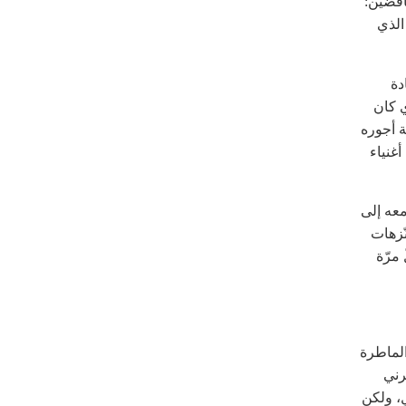
قضَين:
الذي
دة
ي كان
ة أجوره
غنياء
معه إلى
ّزهات
 مرّة
 الماطرة
رني
ٍ، ولكن