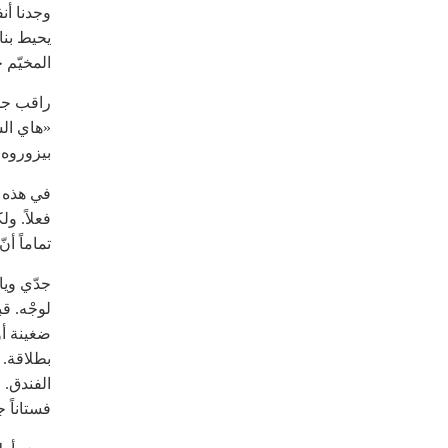
وجدنا أ
يحيط بنا
المخيّم 
راقب جدّ
«هاي الس
بيزوروه. 
في
هذه
فعلاً. ول
تماماً أن
جدّي ويا
لوجْه. ق
ضغينة أو 
بطلاقة. 
الفندق. 
فستاناً 