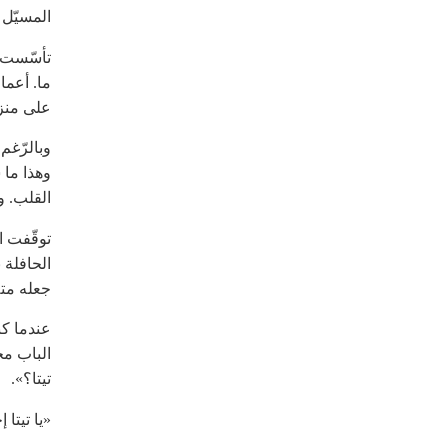
المسيّل 
تأسّست ح
ما. أعما
على منزل
وبالرّغم
وهذا ما
القلب. و
توقّفت ا
الحافلة 
جعله متلأ
عندما كن
الباب مج
تيتا؟».
«يا تيتا 