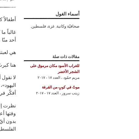
أسماء الغول
أطفالاً ك
صحافيّة وكاتبة. غزة، فلسطين.
غالباً ما
أحد منّا
هي لعبتن
مقالات ذات صلة
هنا كبرت
للغراب الأسود مكان مرموق على
الشجر الأخضر
لا نقول 
مريم حمّود
،
العدد ١٧ - ٢٠١٧
اليهود»،
موتٌ في كوبٍ من القرفة
أفكّر في
زينب سرور
،
العدد ١٧ - ٢٠١٧
نظرت إلى
وقتها أع
بدون أيّ 
الفلسطين