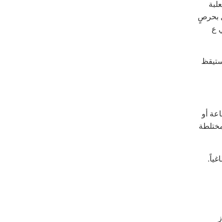
علبة
ل بحرصٍ
ي ع
أستيقظ
عة أو
مختلطة
ياً.
از