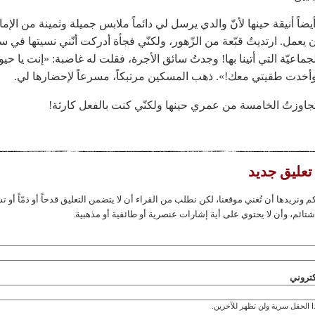
أيضاً أنيقة حينها لأنّ والدي يرسل لي دائماً ملابس جميلة وثمينة من الإم
يعمل. ارتديتُ قبّعة من الزّهور، ولكنّي فجأة أدركت أنّني نسيتها في سي
لجماعيّة التي أتينا بها! وجدتُ سائق الأجرة، فقلت له غاضبة: «إنت يا حيو
خدت طقيتي معك!». ذهب المسكين مرتبكاً، مسرعاً لإحضارها لي.
جاوزتُ الخامسة من عمري حينها ولكنّي كنت بالفعل كارثة!
تعليق جديد
كم ونريدها أن تُغني موقعنا، لكن نطلب من القراء أن لا يتضمن التعليق قدحاً أو ذمّاً أو تش
 شتائم، وأن لا يحتوي على أية إشارات عنصرية أو طائفية أو مذهبية.
كتروني ‏
 الحقل سرية ولن تظهر للآخرين.