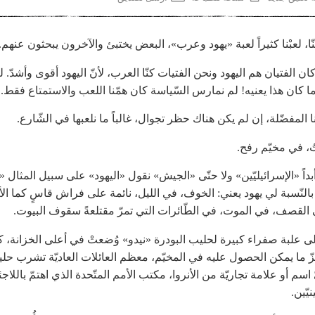
نّا، لعبْنا كثيراً لعبة «يهود وعرب»، البعض يختبئ والآخرون يبحثون عنهم.
 كان الفتيان هم اليهود ونحن الفتيات كنّا العرب، لأنّ اليهود أقوى وأشدّ. ل
 ما كان هذا يعنيه! لم نمارس السّياسة كان همّنا اللعب والاستمتاع فقط.
ا المفضّلة، إن لم يكن هناك حظر تجوال، غالباً ما نلعبها في الشّارع.
ُ، في مخيّم رفح.
أبداً «الإسرائيليّين» ولا حتّى «الجيش» نقول «اليهود» على سبيل المثال «
 بالنّسبة لي يهود يعني: الخوف، في الليل، نائمة على فراش قاسٍ كما ال
 القصف، في الموت، في الطّائرات التي تمرّ مقتلعةً سقوف البيوت.
 علبة صفراء كبيرة لحليب البودرة «نيدو» وُضعتْ في أعلى الخزانة، ك
زّ ما يمكن الحصول عليه في المخيّم، معظم العائلات العاديّة تشرب حل
اسم أو علامة تجاريّة من الأنروا، مكتب الأمم المتّحدة الذي اهتمّ باللاج
يّين.