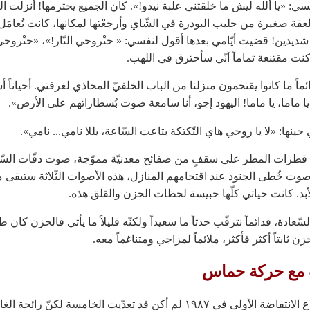
ي: «يا ألله ليش ما خلقتني علبة نيدو!». كان الجميع يحترمها! أُنزلت ال
قة صغيرة من حليب البودرة في الشّاي وأرجعْتها لمكانها، كانت تُعامَ
 شديدين! قضيت أيّامي بعدها أقول لنفسي: « حتْروحي النّار!»، «حتْروح
كنت مقتنعة تماماً أنّي سأحترق في اللهب.
ئماً ما كانوا يقتحمون منزلنا من الباب الخلفيّ المحاذي لغرفتي. أحياناً 
يا ماما، يا ماما! اليهود إجو، أنا سامعة صوت بُسطاراتهم على الأرض».
ينها: «لا يا روحي هاي التّكتكة بتاعت السّاعة، يللا نامي... نامي».
قطرات المطر على سقفٍ من صفائح معدنيّة مموّجة، صوت دقّات السّا
وصوت خُطى الجنود عند اقتحامهم المنازل، هذه الأصوات الثّلاثة ستبقى 
بد. كانت حياتي كلّها حبيسة لحظات الحزن والقلق هذه.
لسّعادة، فدائماً نترقّب حدثاً ما سعيداً ولكنّه قليلاً ما يأتي فالحزن كان طاغ
ن ثابتاً أكثر فأكثر، ملائماً لمزاجي ومتناغماً معه.
 مع حركة حماس
عند اندلاع الانتفاضة الأولى في ١٩٨٧ لم أكن قد تعدّيت الخامسة لكنّ رائحة الغ