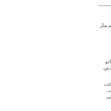
م يفكّر
أجو
أرض،
انت
يب
ئين