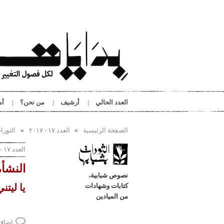
تجاوز إلى المحتوى الرئيسي
العدد الحالي
أرشيف
من نحن؟
أم
الصفحة الرئيسية
العدد ١٧ - ٢٠١٧
الثورا
أنت هنا
العدد ١٧ - ٢٠١٧
النشأ
نصوص شبابية،
كتابات وشهادات
يا ليتن
من الميادين
إضافة