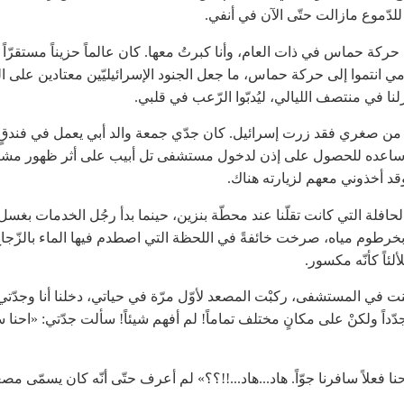
للدّموع مازالت حتّى الآن في أنفي.
ركة حماس في ذات العام، وأنا كبرتُ معها. كان عالماً حزيناً مستقرّاً إل
مي انتموا إلى حركة حماس، ما جعل الجنود الإسرائيليّين معتادين على ا
نا في منتصف الليالي، ليُدبّوا الرّعب في قلبي.
 من صغري فقد زرت إسرائيل. كان جدّي جمعة والد أبي يعمل في فندقٍ
 ساعده للحصول على إذن لدخول مستشفى تل أبيب على أثر ظهور مش
قد أخذوني معهم لزيارته هناك.
لحافلة التي كانت تقلّنا عند محطّة بنزين، حينما بدأ رجُل الخدمات بغسل 
بخرطوم مياه، صرخت خائفةً في اللحظة التي اصطدم فيها الماء بالزّجا
لئاً كأنّه مكسور.
ت في المستشفى، ركبْت المصعد لأوّل مرّة في حياتي، دخلنا أنا وجدّتي 
دّداً ولكنْ على مكانٍ مختلف تماماً! لم أفهم شيئاً! سألت جدّتي: «احنا سا
إحنا فعلاً سافرنا جوّاً. هاد...هاد...!!؟؟» لم أعرف حتّى أنّه كان يسمّى مصعد