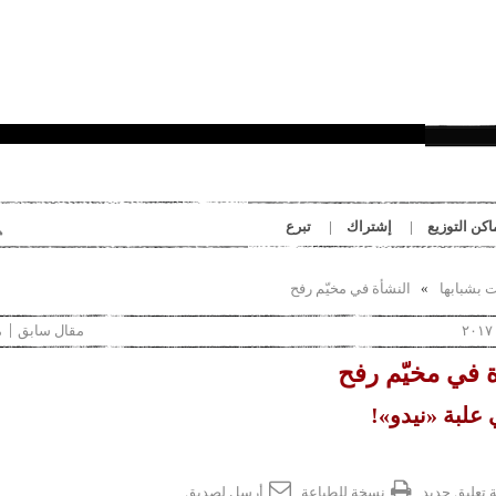
بِدَايَات
اكن التوزيع
إشتراك
تبرع
ت بشبابها
النشأة في مخيّم رفح
مقال سابق
م
ة في مخيّم رفح
ي علبة «نيدو»!
 تعليق جديد
نسخة للطباعة
أرسل لصديق