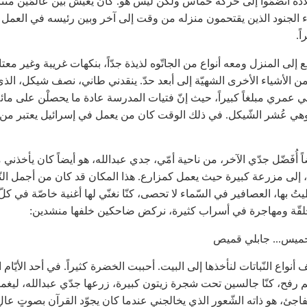
ده انضمّوا إلى حركة حماس ولكن ليس هو. كان يعيش بين عالمَين متنا
اء الجنود الذين يقتحمون منزله من وقت إلى آخر وبين رئيسه في العمل 
اً.
 إلى المنزل ومعه أنواع من الجاتّوه لذيذة جدّاً، بنكهات غريبة وغير معتا
من الأشياء الأخرى الشهيّة إلى أبعد حدّ. ينقدني طاني، نصف شيكل، الذ
 عمري مبلغاً كبيراً، حيث إنّ فتيات المدرسة عادة ما يحصلْن على مائ
هي عُشر الشّيكل. في ذلك الوقت كان من يعمل في إسرائيل يعتبر من أ
ً أُفَضّل جدّي الآخر، من ناحية أمّي، جدي عبدالله، هو أيضاً كان يأخذني 
 إلى مزرعة كبيرة حيث يعمل كمزارع. هذا المكان قد كان من أجمل الن
تُ بها، العصافير في السّماء لا تحصى، كنّا نغنّي لها أغنية خاصّة في كلّ
حلقّة ومهاجرة في أسراب كثيرة، نركض ضاحكين خلفها منشدين:
خميس... جابلي قميص
 أنواع النّباتات لنأخذها إلى البيت. أحببت الخضرة كثيراً. في أحد الأيّام
 رفح، كنّا جالسين تحت شجرة زيتون كبيرة، زرعها جدّي عبدالله، ليغم
اجئ، هو ذاته الشّعور الذي يخالجني عندما كان يجوّد القرآن بصوتٍ عال