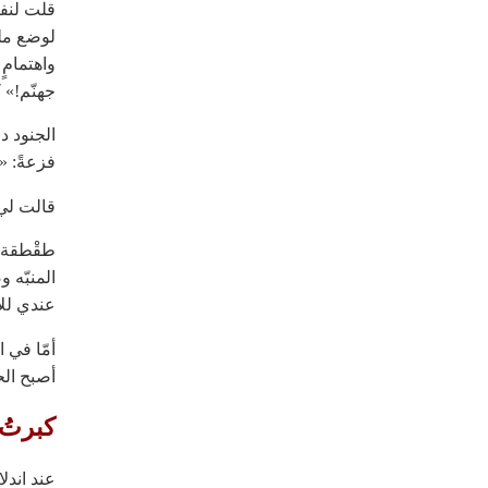
قلت لنفس
لوضع ملع
واهتمامٍ
جهنّم!» 
الجنود دا
فزعةً: «
قالت لي ح
طقْطقة 
المنبّه 
عندي للأ
أمّا في ا
أصبح الحز
كبرتُ