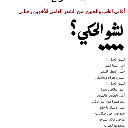
 الحُب والحنين: من الشعر العامي للأخوين رحباني
حكي؟
نا قمر
نظر للنظر
واه ويشتكي
حكي؟
لاقي سوا
غوى عالهوى
وا من غير حكي
ينك يا حلو
 في حكايات
كلام يساع
 لفتات