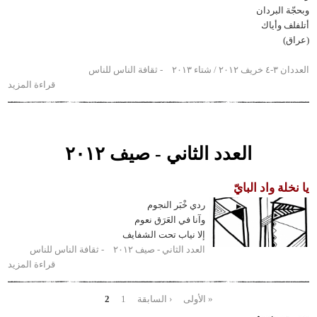
البردان
 وأياك
اء ٢٠١٣
ثقافة الناس للناس
قراءة المزيد
حول
الشعر
الشعبي
العاشق
العدد الثاني - صيف ٢٠١٢
ة واد البايّ
ردي خْبَر النجوم
وآنا في العَرَق نعوم
إلا نياب تحت الشفايف
العدد الثاني - صيف ٢٠١٢
ثقافة الناس للناس
قراءة المزيد
حول
يا
نخلة
« الأولى
‹ السابقة
1
2
حات
واد