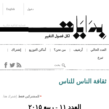
ى المحتوى الرئيسي
دخول
English
فصلية ثقافية فكرية
لحالي
أرشيف
من نحن؟
أماكن التوزيع
إشتراك
‏بحث ‏
استمارة البحث
هنا
فة الناس للناس
•
للمشتركين فقط.
إشترك هنا
.
العدد ١١ - ربيع ٢٠١٥