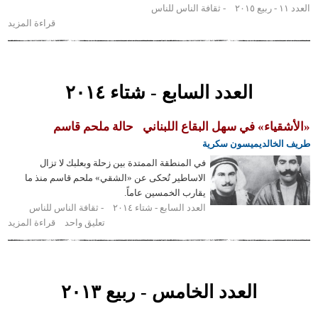
ثقافة الناس للناس
قراءة المزيد
حول
أغاني
الحُب
والحنين:
من
العدد السابع - شتاء ٢٠١٤
الشعر
العامي
قياء» في سهل البقاع اللبناني
حالة ملحم قاسم
للأخوين
رحباني
لخالدي
ميسون سكرية
في المنطقة الممتدة بين زحلة وبعلبك لا تزال
الاساطير تُحكى عن «الشقي» ملحم قاسم منذ ما
يقارب الخمسين عاماً.
العدد السابع - شتاء ٢٠١٤
ثقافة الناس للناس
تعليق واحد
قراءة المزيد
حول
«الأشقياء»
في سهل
البقاع
اللبناني
العدد الخامس - ربيع ٢٠١٣