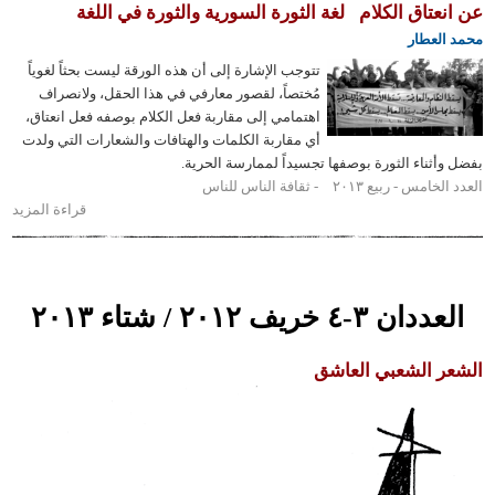
عتاق الكلام
لغة الثورة السورية والثورة في اللغة
لعطار
تتوجب الإشارة إلى أن هذه الورقة ليست بحثاً لغوياً
مُختصاً، لقصور معارفي في هذا الحقل، ولانصراف
اهتمامي إلى مقاربة فعل الكلام بوصفه فعل انعتاق،
أي مقاربة الكلمات والهتافات والشعارات التي ولدت
ثناء الثورة بوصفها تجسيداً لممارسة الحرية.
خامس - ربيع ٢٠١٣
ثقافة الناس للناس
قراءة المزيد
حول
عن
انعتاق
الكلام
 ٣-٤ خريف ٢٠١٢ / شتاء ٢٠١٣
 الشعبي العاشق