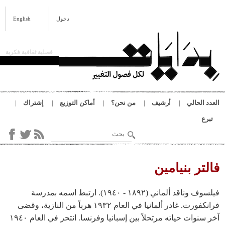
لى المحتوى الرئيسي
ات
دخول
English
فصلية ثقافية فكرية
 الحالي
أرشيف
من نحن؟
أماكن التوزيع
إشتراك
ع
‏بحث ‏
استمارة البحث
هنا
تر بنيامين
فيلسوف وناقد ألماني (١٨٩٢ - ١٩٤٠). ارتبط اسمه بمدرسة
فرانكفورت. غادر ألمانيا في العام ١٩٣٢ هرباً من النازية، وقضى
آخر سنوات حياته مرتحلاً بين إسبانيا وفرنسا. انتحر في العام ١٩٤٠