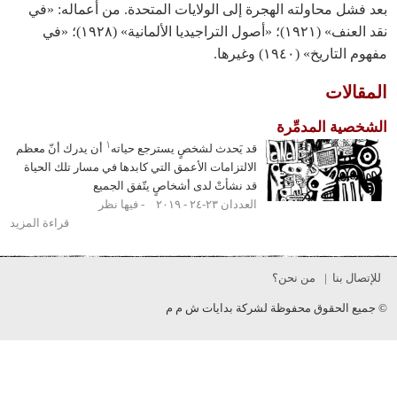
فشل محاولته الهجرة إلى الولايات المتحدة. من أعماله: «في
نقد العنف» (١٩٢١)؛ «أصول التراجيديا الألمانية» (١٩٢٨)؛ «في
تاريخ» (١٩٤٠) وغيرها.
الات
صية المدمِّرة
١
قد يَحدث لشخصٍ يسترجع حياته
أن يدرك أنّ معظم
الالتزامات الأعمق التي كابدها في مسار تلك الحياة
قد نشأتْ لدى أشخاصٍ يتّفق الجميع
العددان ٢٣-٢٤ - ٢٠١٩
فيها نظر
قراءة المزيد
حول
الشخصية
المدمِّرة
ال بنا
من نحن؟
ع الحقوق محفوظة لشركة بدايات ش م م