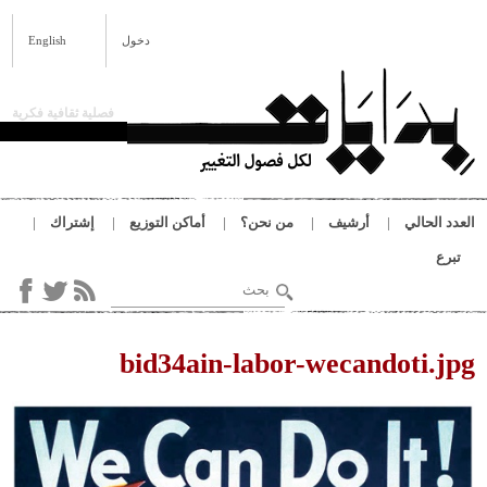
تجاوز إلى المحتوى الرئيسي
بِدَايَات
دخول
English
فصلية ثقافية فكرية
العدد الحالي
أرشيف
من نحن؟
أماكن التوزيع
إشتراك
تبرع
‏بحث ‏
استمارة البحث
أنت هنا
bid34ain-labor-wecandoti.jpg