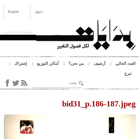
تجاوز إلى المحتوى الرئيسي
بِدَايَات
دخول
English
فصلية ثقافية فكرية
العدد الحالي
أرشيف
من نحن؟
أماكن التوزيع
إشتراك
تبرع
‏بحث ‏
استمارة البحث
أنت هنا
bid31_p.186-187.jpeg