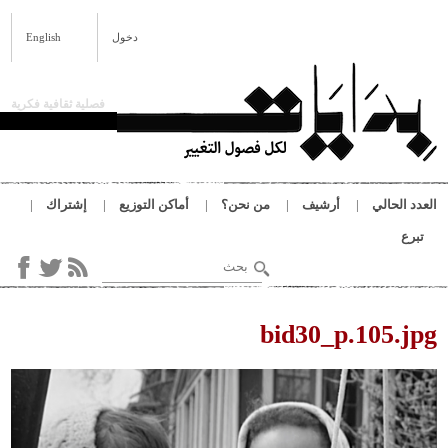
تجاوز إلى المحتوى الرئيسي
بِدَايَات
دخول
English
فصلية ثقافية فكرية
العدد الحالي
أرشيف
من نحن؟
أماكن التوزيع
إشتراك
تبرع
‏بحث ‏
استمارة البحث
أنت هنا
bid30_p.105.jpg